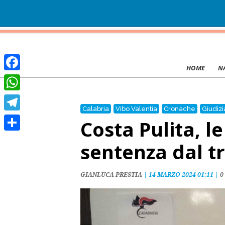
HOME
N
Facebook
WhatsApp
Calabria
Vibo Valentia
Cronache
Giudizi
Telegram
Costa Pulita, l
Condividi
sentenza dal t
GIANLUCA PRESTIA
|
14 MARZO 2024 01:11
|
0