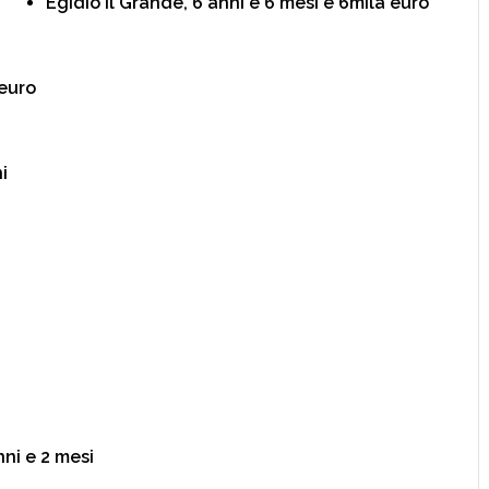
Egidio Il Grande, 6 anni e 6 mesi e 6mila euro
 euro
i
i
ni e 2 mesi