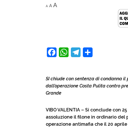
Decrease
Reset
Increase
A
A
A
font
font
size.
font
size.
size.
F
W
T
C
a
h
e
o
c
a
l
n
SI chiude con sentenza di condanna il p
e
t
e
d
dall’operazione Costa Pulita contro pr
b
s
g
i
Grande
o
A
r
v
VIBO VALENTIA – Si conclude con 25
o
p
a
i
assoluzione il filone in ordinario de
k
p
m
d
operazione antimafia che il 20 april