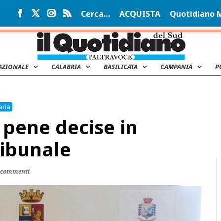
Cerca…
ACQUISTA
Quotidiano 
AZIONALE
CALABRIA
BASILICATA
CAMPANIA
P
aria
e pene decise in
ribunale
 commenti