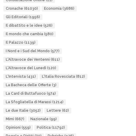
Consultazione Online
(11)
Cronache
(61030)
Economia
(3686)
Gli Editoriali
(1956)
Il dibattito e le idee
(526)
Il mondo che cambia
(580)
Il Palazzo
(1139)
I Nord e i Sud del Mondo
(577)
L'Altravoce dei Ventenni
(611)
L'Altravoce del Lunedì
(120)
L'Intervista
(431)
L'Italia Rovesciata
(812)
La Bacheca delle Offerte
(3)
La Card di Buttafuoco
(974)
La Sfogliatella di Marassi
(1214)
Le due Italie
(3052)
Lettere
(62)
Mimì
(667)
Nazionale
(99)
Opinioni
(559)
Politica
(11792)