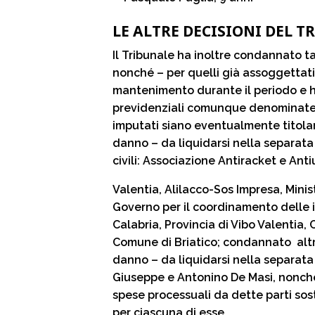
LE ALTRE DECISIONI DEL T
Il Tribunale ha inoltre condannato t
nonché – per quelli già assoggettati 
mantenimento durante il periodo e h
previdenziali comunque denominate in
imputati siano eventualmente titolar
danno – da liquidarsi nella separata 
civili: Associazione Antiracket e Anti
Valentia, Alilacco-Sos Impresa, Minis
Governo per il coordinamento delle i
Calabria, Provincia di Vibo Valentia
Comune di Briatico; condannato altr
danno – da liquidarsi nella separata 
Giuseppe e Antonino De Masi, nonché 
spese processuali da dette parti sost
per ciascuna di esse.