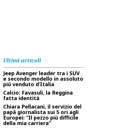
Ultimi articoli
Jeep Avenger leader tra i SUV
e secondo modello in assoluto
più venduto d’Italia
Calcio: Favasuli, la Reggina
fatta identità
Chiara Pellacani, il servizio del
papà giornalista sui 5 ori agli
Europei: “Il pezzo più difficile
della mia carriera”