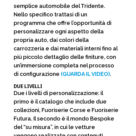
o
A
r
v
semplice automobile del Tridente.
o
p
a
i
Nello specifico trattasi di un
programma che offre l’opportunità di
k
p
m
d
personalizzare ogni aspetto della
i
propria auto, dai colori della
carrozzeria e dai materiali interni fino al
più piccolo dettaglio delle finiture, con
un’immersione completa nel processo
di configurazione
(GUARDA IL VIDEO)
.
DUE LIVELLI
Due i livelli di personalizzazione: il
primo è il catalogo che include due
collezioni, Fuoriserie Corse e Fuoriserie
Futura. Il secondo è il mondo Bespoke
del “su misura”, in cui le vetture
vengono realizzate con contenuti