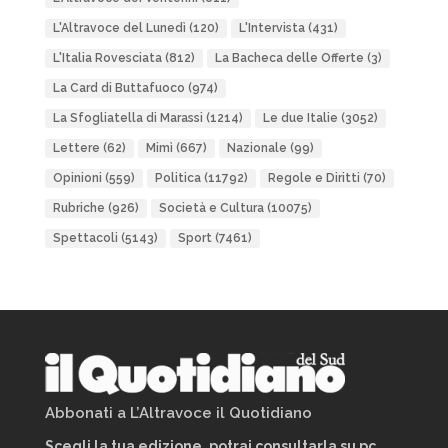
L'Altravoce del Lunedì
(120)
L'Intervista
(431)
L'Italia Rovesciata
(812)
La Bacheca delle Offerte
(3)
La Card di Buttafuoco
(974)
La Sfogliatella di Marassi
(1214)
Le due Italie
(3052)
Lettere
(62)
Mimì
(667)
Nazionale
(99)
Opinioni
(559)
Politica
(11792)
Regole e Diritti
(70)
Rubriche
(926)
Società e Cultura
(10075)
Spettacoli
(5143)
Sport
(7461)
Abbonati a L’Altravoce il Quotidiano
Scegli la tua edizione, potrai consultarla su pc