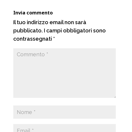
k
p
m
d
Invia commento
i
Il tuo indirizzo email non sarà
pubblicato.
I campi obbligatori sono
contrassegnati
*