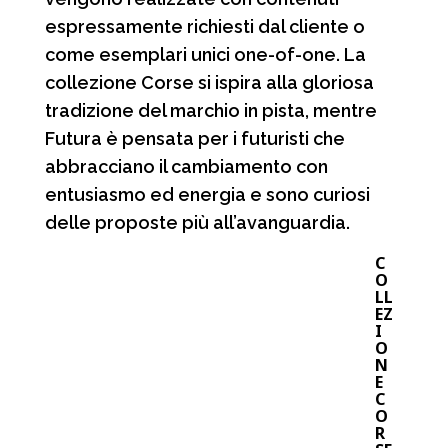
espressamente richiesti dal cliente o
come esemplari unici one-of-one. La
collezione Corse si ispira alla gloriosa
tradizione del marchio in pista, mentre
Futura è pensata per i futuristi che
abbracciano il cambiamento con
entusiasmo ed energia e sono curiosi
delle proposte più all’avanguardia.
C
O
LL
EZ
I
O
N
E
C
O
R