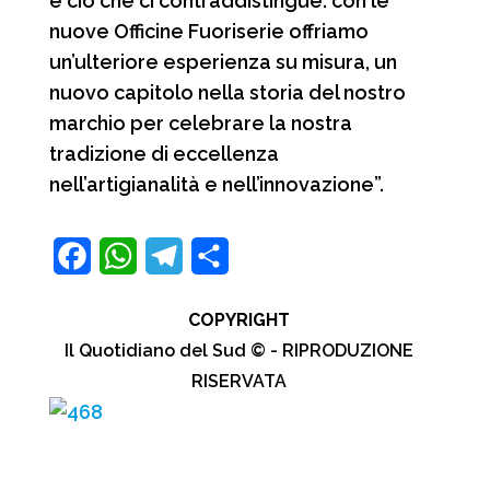
è ciò che ci contraddistingue: con le
nuove Officine Fuoriserie offriamo
un’ulteriore esperienza su misura, un
nuovo capitolo nella storia del nostro
marchio per celebrare la nostra
tradizione di eccellenza
nell’artigianalità e nell’innovazione”.
F
W
T
C
a
h
e
o
COPYRIGHT
c
a
l
n
Il Quotidiano del Sud © - RIPRODUZIONE
e
t
e
d
RISERVATA
b
s
g
i
o
A
r
v
o
p
a
i