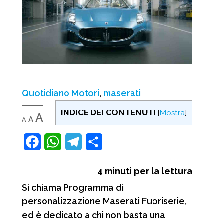
Quotidiano Motori
,
maserati
INDICE DEI CONTENUTI
[
Mostra
]
Decrease
Reset
Increase
A
A
A
font
font
font
size.
size.
F
W
T
C
size.
a
h
e
o
4
minuti per la lettura
c
a
l
n
Si chiama Programma di
e
t
e
d
personalizzazione Maserati Fuoriserie,
b
s
g
i
ed è dedicato a chi non basta una