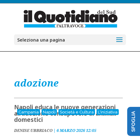
Seleziona una pagina
adozione
Napoli educa le nuove generazioni
all’adozione consapevole di animali
Campania
Napoli
Società e Cultura
L'iniziativa
SFOGLIA
domestici
DENISE UBBRIACO
|
6 MARZO 2026 12:05