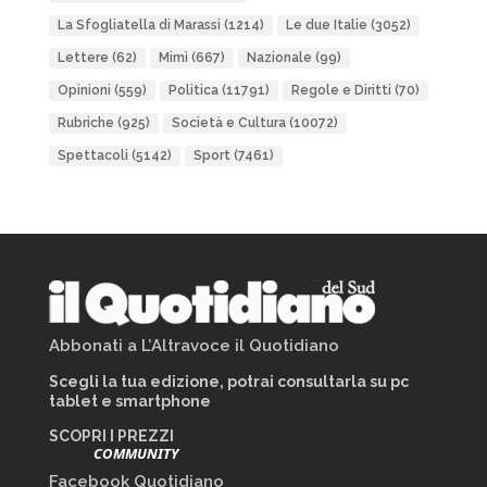
La Sfogliatella di Marassi
(1214)
Le due Italie
(3052)
Lettere
(62)
Mimì
(667)
Nazionale
(99)
Opinioni
(559)
Politica
(11791)
Regole e Diritti
(70)
Rubriche
(925)
Società e Cultura
(10072)
Spettacoli
(5142)
Sport
(7461)
Abbonati a L’Altravoce il Quotidiano
Scegli la tua edizione, potrai consultarla su pc
tablet e smartphone
SCOPRI I PREZZI
COMMUNITY
Facebook Quotidiano