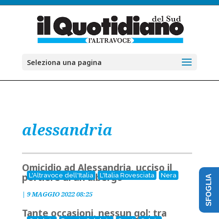
Seleziona una pagina
alessandria
Omicidio ad Alessandria, ucciso il
portiere di un albergo
L'Altravoce dell'Italia
L'Italia Rovesciata
Nera
SFOGLIA
|
9 MAGGIO 2022 08:25
Tante occasioni, nessun gol: tra