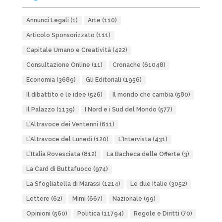
Annunci Legali
(1)
Arte
(110)
Articolo Sponsorizzato
(111)
Capitale Umano e Creatività
(422)
Consultazione Online
(11)
Cronache
(61048)
Economia
(3689)
Gli Editoriali
(1956)
Il dibattito e le idee
(526)
Il mondo che cambia
(580)
Il Palazzo
(1139)
I Nord e i Sud del Mondo
(577)
L'Altravoce dei Ventenni
(611)
L'Altravoce del Lunedì
(120)
L'Intervista
(431)
L'Italia Rovesciata
(812)
La Bacheca delle Offerte
(3)
La Card di Buttafuoco
(974)
La Sfogliatella di Marassi
(1214)
Le due Italie
(3052)
Lettere
(62)
Mimì
(667)
Nazionale
(99)
Opinioni
(560)
Politica
(11794)
Regole e Diritti
(70)