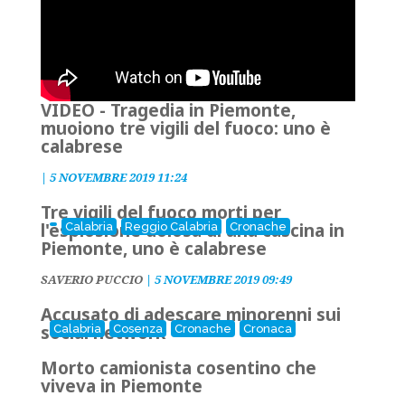
VIDEO - Tragedia in Piemonte,
muoiono tre vigili del fuoco: uno è
calabrese
|
5 NOVEMBRE 2019 11:24
Tre vigili del fuoco morti per
l'esplosione dolosa di una cascina in
Calabria
Reggio Calabria
Cronache
Piemonte, uno è calabrese
SAVERIO PUCCIO
|
5 NOVEMBRE 2019 09:49
Accusato di adescare minorenni sui
social network
Calabria
Cosenza
Cronache
Cronaca
Morto camionista cosentino che
viveva in Piemonte