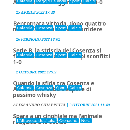
Alessandria e Reggina finisce 0-0
Calabria
Reggio Calabria
Sport
Calcio
|
25 APRILE 2022 17:43
Bentornata vittoria, dopo quattro
mesi il Cosenza torna a sorridere
Calabria
Cosenza
Sport
Calcio
|
26 FEBBRAIO 2022 18:02
Serie B, la striscia del Cosenza si
ferma ad Alessandria: Lupi sconfitti
Calabria
Cosenza
Sport
Calcio
1-0
|
2 OTTOBRE 2021 17:03
Quando la sfida tra Cosenza e
Alessandria ebbe il sapore di
Calabria
Cosenza
Sport
Calcio
pessimo whisky
ALESSANDRO CHIAPPETTA
|
2 OTTOBRE 2021 11:40
Spara a un cinghiale ma l'animale
reagisce e lo uccide
L'Altravoce dell'Italia
Cronache
Nera