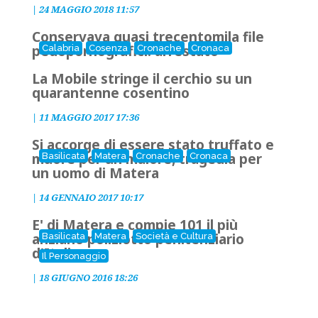
|
24 MAGGIO 2018 11:57
Conservava quasi trecentomila file
pedopornografici: arrestato
Calabria
Cosenza
Cronache
Cronaca
La Mobile stringe il cerchio su un
quarantenne cosentino
|
11 MAGGIO 2017 17:36
Si accorge di essere stato truffato e
muore per un malore, tragedia per
Basilicata
Matera
Cronache
Cronaca
un uomo di Matera
|
14 GENNAIO 2017 10:17
E' di Matera e compie 101 il più
anziano poliziotto penitenziario
Basilicata
Matera
Società e Cultura
d'Italia
Il Personaggio
|
18 GIUGNO 2016 18:26