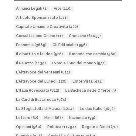
Annunci Legali
(1)
Arte
(110)
Articolo Sponsorizzato
(111)
Capitale Umano e Creatività
(422)
Consultazione Online
(11)
Cronache
(61055)
Economia
(3689)
Gli Editoriali
(1956)
Il dibattito e le idee
(526)
Il mondo che cambia
(580)
Il Palazzo
(1139)
I Nord e i Sud del Mondo
(577)
L'Altravoce dei Ventenni
(611)
L'Altravoce del Lunedì
(120)
L'Intervista
(431)
L'Italia Rovesciata
(812)
La Bacheca delle Offerte
(3)
La Card di Buttafuoco
(974)
La Sfogliatella di Marassi
(1214)
Le due Italie
(3052)
Lettere
(62)
Mimì
(667)
Nazionale
(99)
Opinioni
(560)
Politica
(11794)
Regole e Diritti
(70)