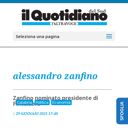
Seleziona una pagina
alessandro zanfino
Zanfino nominato presidente di
Fincalabra
Calabria
Politica
Economia
SFOGLIA
|
29 GENNAIO 2021 17:48