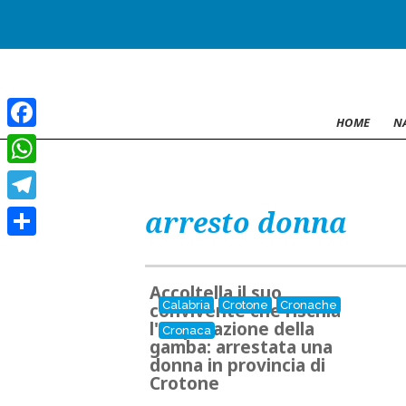
HOME
N
Facebook
WhatsApp
arresto donna
Telegram
Condividi
Accoltella il suo
Calabria
Crotone
Cronache
convivente che rischia
l'amputazione della
Cronaca
gamba: arrestata una
donna in provincia di
Crotone