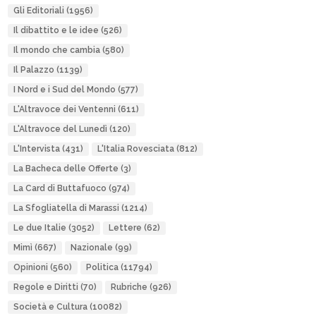
Gli Editoriali
(1956)
Il dibattito e le idee
(526)
Il mondo che cambia
(580)
Il Palazzo
(1139)
I Nord e i Sud del Mondo
(577)
L'Altravoce dei Ventenni
(611)
L'Altravoce del Lunedì
(120)
L'Intervista
(431)
L'Italia Rovesciata
(812)
La Bacheca delle Offerte
(3)
La Card di Buttafuoco
(974)
La Sfogliatella di Marassi
(1214)
Le due Italie
(3052)
Lettere
(62)
Mimì
(667)
Nazionale
(99)
Opinioni
(560)
Politica
(11794)
Regole e Diritti
(70)
Rubriche
(926)
Società e Cultura
(10082)