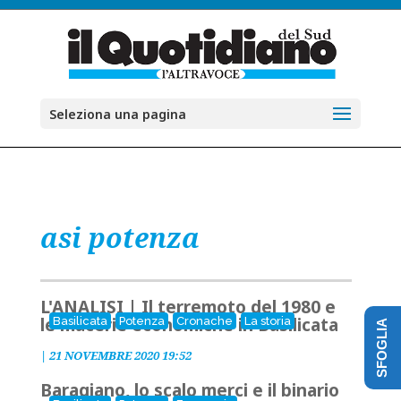
Seleziona una pagina
asi potenza
L'ANALISI | Il terremoto del 1980 e
le macerie economiche in Basilicata
Basilicata
Potenza
Cronache
La storia
SFOGLIA
|
21 NOVEMBRE 2020 19:52
Baragiano, lo scalo merci e il binario