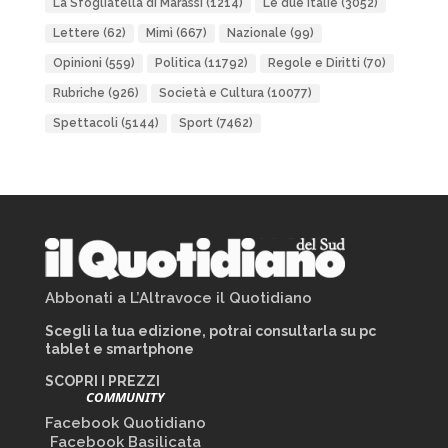
La Sfogliatella di Marassi
(1214)
Le due Italie
(3052)
Lettere
(62)
Mimì
(667)
Nazionale
(99)
Opinioni
(559)
Politica
(11792)
Regole e Diritti
(70)
Rubriche
(926)
Società e Cultura
(10077)
Spettacoli
(5144)
Sport
(7462)
Abbonati a L’Altravoce il Quotidiano
Scegli la tua edizione, potrai consultarla su pc
tablet e smartphone
SCOPRI I PREZZI
COMMUNITY
Facebook Quotidiano
Facebook Basilicata