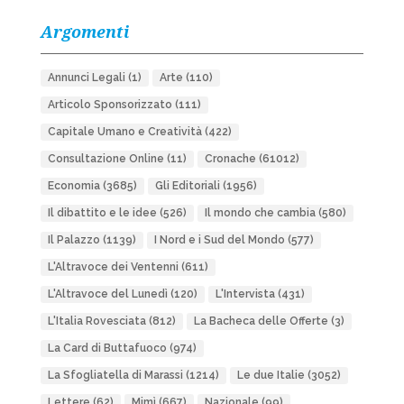
Argomenti
Annunci Legali
(1)
Arte
(110)
Articolo Sponsorizzato
(111)
Capitale Umano e Creatività
(422)
Consultazione Online
(11)
Cronache
(61012)
Economia
(3685)
Gli Editoriali
(1956)
Il dibattito e le idee
(526)
Il mondo che cambia
(580)
Il Palazzo
(1139)
I Nord e i Sud del Mondo
(577)
L'Altravoce dei Ventenni
(611)
L'Altravoce del Lunedì
(120)
L'Intervista
(431)
L'Italia Rovesciata
(812)
La Bacheca delle Offerte
(3)
La Card di Buttafuoco
(974)
La Sfogliatella di Marassi
(1214)
Le due Italie
(3052)
Lettere
(62)
Mimì
(667)
Nazionale
(99)