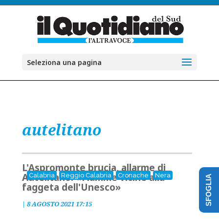
Seleziona una pagina
autelitano
L'Aspromonte brucia, allarme di
Autelitano: «Fiamme vicine alla
Calabria
Reggio Calabria
Cronache
Nera
SFOGLIA
faggeta dell'Unesco»
|
8 AGOSTO 2021 17:15