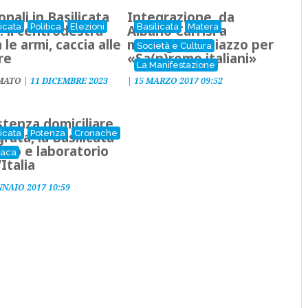
onali in Basilicata
Integrazione, da
licata
Politica
Elezioni
Basilicata
Matera
: il centrodestra
Albano Carrisi a
a le armi, caccia alle
monsignor Caiazzo per
Società e Cultura
re
«Sa(n)remo italiani»
La Manifestazione
MATO
|
11 DICEMBRE 2023
|
15 MARZO 2017 09:52
stenza domiciliare
licata
Potenza
Cronache
rata, la Basilicata
llo e laboratorio
naca
’Italia
NNAIO 2017 10:59