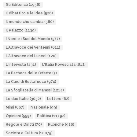
Gli Editoriali
(1956)
Il dibattito e le idee
(526)
Il mondo che cambia
(580)
Il Palazzo
(1139)
I Nord e i Sud del Mondo
(577)
L'Altravoce dei Ventenni
(611)
L'Altravoce del Lunedì
(120)
L'Intervista
(431)
L'Italia Rovesciata
(812)
La Bacheca delle Offerte
(3)
La Card di Buttafuoco
(974)
La Sfogliatella di Marassi
(1214)
Le due Italie
(3052)
Lettere
(62)
Mimì
(667)
Nazionale
(99)
Opinioni
(559)
Politica
(11792)
Regole e Diritti
(70)
Rubriche
(926)
Società e Cultura
(10075)