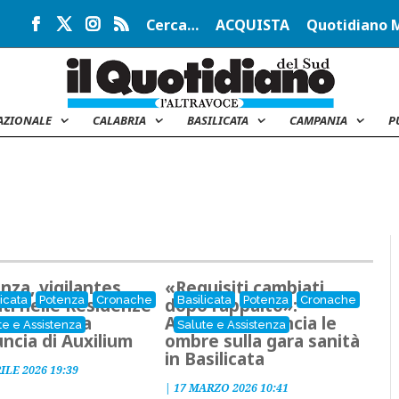
Cerca…
ACQUISTA
Quotidiano 
AZIONALE
CALABRIA
BASILICATA
CAMPANIA
P
nza, vigilantes
«Requisiti cambiati
licata
Potenza
Cronache
Basilicata
Potenza
Cronache
ti nelle Residenze
dopo l’appalto»:
iatriche: la
Auxilium denuncia le
te e Assistenza
Salute e Assistenza
ncia di Auxilium
ombre sulla gara sanità
in Basilicata
ILE 2026 19:39
|
17 MARZO 2026 10:41