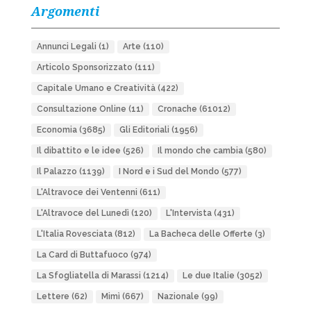
Argomenti
Annunci Legali
(1)
Arte
(110)
Articolo Sponsorizzato
(111)
Capitale Umano e Creatività
(422)
Consultazione Online
(11)
Cronache
(61012)
Economia
(3685)
Gli Editoriali
(1956)
Il dibattito e le idee
(526)
Il mondo che cambia
(580)
Il Palazzo
(1139)
I Nord e i Sud del Mondo
(577)
L'Altravoce dei Ventenni
(611)
L'Altravoce del Lunedì
(120)
L'Intervista
(431)
L'Italia Rovesciata
(812)
La Bacheca delle Offerte
(3)
La Card di Buttafuoco
(974)
La Sfogliatella di Marassi
(1214)
Le due Italie
(3052)
Lettere
(62)
Mimì
(667)
Nazionale
(99)