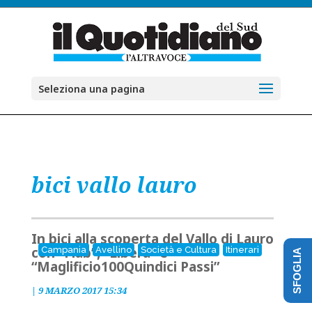
Seleziona una pagina
bici vallo lauro
In bici alla scoperta del Vallo di Lauro
con “Fiab”, “Libera” e
Campania
Avellino
Società e Cultura
Itinerari
SFOGLIA
“Maglificio100Quindici Passi”
|
9 MARZO 2017 15:34