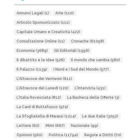
Annunci Legali
(1)
Arte
(110)
Articolo Sponsorizzato
(111)
Capitale Umano e Creatività
(422)
Consultazione Online
(11)
Cronache
(61058)
Economia
(3689)
Gli Editoriali
(1956)
Il dibattito e le idee
(526)
Il mondo che cambia
(580)
Il Palazzo
(1139)
I Nord e i Sud del Mondo
(577)
L'Altravoce dei Ventenni
(611)
L'Altravoce del Lunedì
(120)
L'Intervista
(431)
L'Italia Rovesciata
(812)
La Bacheca delle Offerte
(3)
La Card di Buttafuoco
(974)
La Sfogliatella di Marassi
(1214)
Le due Italie
(3052)
Lettere
(62)
Mimì
(667)
Nazionale
(99)
Opinioni
(560)
Politica
(11794)
Regole e Diritti
(70)