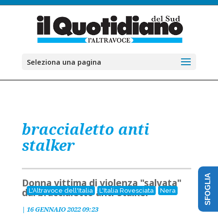
Seleziona una pagina
braccialetto anti
stalker
SFOGLIA
Donna vittima di violenza "salvata"
dal braccialetto anti-stalker
L'Altravoce dell'Italia
L'Italia Rovesciata
Nera
|
16 GENNAIO 2022 09:23