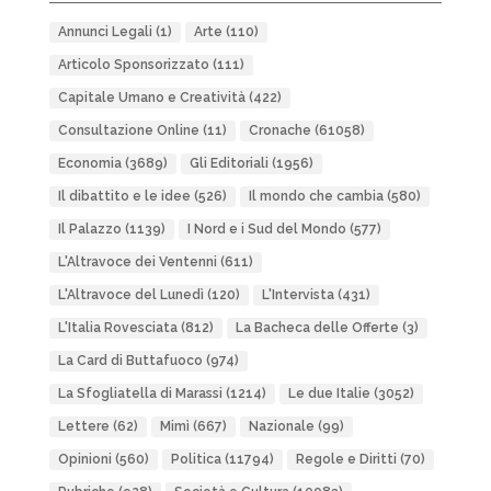
Annunci Legali
(1)
Arte
(110)
Articolo Sponsorizzato
(111)
Capitale Umano e Creatività
(422)
Consultazione Online
(11)
Cronache
(61058)
Economia
(3689)
Gli Editoriali
(1956)
Il dibattito e le idee
(526)
Il mondo che cambia
(580)
Il Palazzo
(1139)
I Nord e i Sud del Mondo
(577)
L'Altravoce dei Ventenni
(611)
L'Altravoce del Lunedì
(120)
L'Intervista
(431)
L'Italia Rovesciata
(812)
La Bacheca delle Offerte
(3)
La Card di Buttafuoco
(974)
La Sfogliatella di Marassi
(1214)
Le due Italie
(3052)
Lettere
(62)
Mimì
(667)
Nazionale
(99)
Opinioni
(560)
Politica
(11794)
Regole e Diritti
(70)