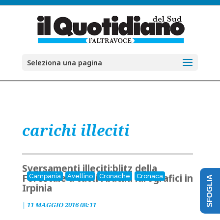
Seleziona una pagina
carichi illeciti
Sversamenti illeciti:blitz della
Forestale a tutti i bacini idrografici in
Campania
Avellino
Cronache
Cronaca
SFOGLIA
Irpinia
|
11 MAGGIO 2016 08:11