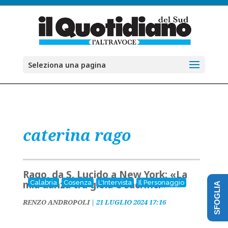
Seleziona una pagina
caterina rago
Rago, da S. Lucido a New York: «La
mia danza tra gioia e sacrifici»
Calabria
Cosenza
L'Intervista
Il Personaggio
SFOGLIA
RENZO ANDROPOLI
|
21 LUGLIO 2024 17:16