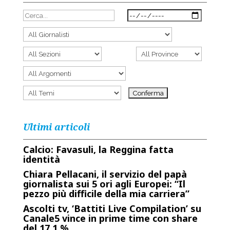
Ultimi articoli
Calcio: Favasuli, la Reggina fatta
identità
Chiara Pellacani, il servizio del papà
giornalista sui 5 ori agli Europei: “Il
pezzo più difficile della mia carriera”
Ascolti tv, ‘Battiti Live Compilation’ su
Canale5 vince in prime time con share
del 17,1 %