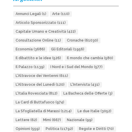
Annunci Legali
(1)
Arte
(110)
Articolo Sponsorizzato
(111)
Capitale Umano e Creatività
(422)
Consultazione Online
(11)
Cronache
(61030)
Economia
(3686)
Gli Editoriali
(1956)
Il dibattito e le idee
(526)
Il mondo che cambia
(580)
Il Palazzo
(1139)
I Nord e i Sud del Mondo
(577)
L'Altravoce dei Ventenni
(611)
L'Altravoce del Lunedì
(120)
L'Intervista
(431)
L'Italia Rovesciata
(812)
La Bacheca delle Offerte
(3)
La Card di Buttafuoco
(974)
La Sfogliatella di Marassi
(1214)
Le due Italie
(3052)
Lettere
(62)
Mimì
(667)
Nazionale
(99)
Opinioni
(559)
Politica
(11792)
Regole e Diritti
(70)