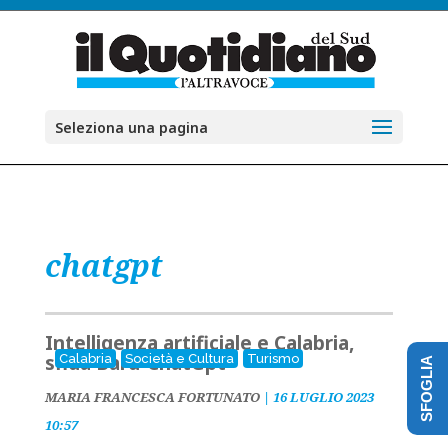
Seleziona una pagina
chatgpt
Intelligenza artificiale e Calabria,
sfida Bard-ChatGpt
Calabria
Società e Cultura
Turismo
SFOGLIA
MARIA FRANCESCA FORTUNATO
|
16 LUGLIO 2023
10:57