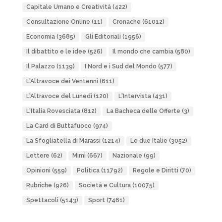
Capitale Umano e Creatività
(422)
Consultazione Online
(11)
Cronache
(61012)
Economia
(3685)
Gli Editoriali
(1956)
Il dibattito e le idee
(526)
Il mondo che cambia
(580)
Il Palazzo
(1139)
I Nord e i Sud del Mondo
(577)
L'Altravoce dei Ventenni
(611)
L'Altravoce del Lunedì
(120)
L'Intervista
(431)
L'Italia Rovesciata
(812)
La Bacheca delle Offerte
(3)
La Card di Buttafuoco
(974)
La Sfogliatella di Marassi
(1214)
Le due Italie
(3052)
Lettere
(62)
Mimì
(667)
Nazionale
(99)
Opinioni
(559)
Politica
(11792)
Regole e Diritti
(70)
Rubriche
(926)
Società e Cultura
(10075)
Spettacoli
(5143)
Sport
(7461)