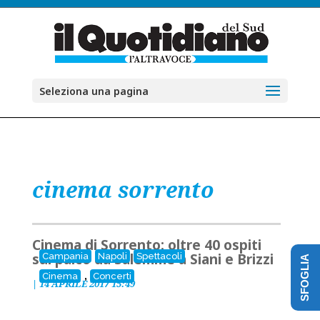
Seleziona una pagina
cinema sorrento
Cinema di Sorrento: oltre 40 ospiti
sul palco da Salemme a Siani e Brizzi
Campania
Napoli
Spettacoli
SFOGLIA
,
Cinema
Concerti
|
14 APRILE 2017 15:49