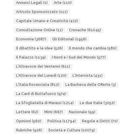
Annunci Legali
(1)
Arte
(110)
Articolo Sponsorizzato
(111)
Capitale Umano e Creatività
(422)
Consultazione Online
(11)
Cronache
(61045)
Economia
(3687)
Gli Editoriali
(1956)
Il dibattito e le idee
(526)
Il mondo che cambia
(580)
Il Palazzo
(1139)
I Nord e i Sud del Mondo
(577)
L'Altravoce dei Ventenni
(611)
L'Altravoce del Lunedì
(120)
L'Intervista
(431)
L'Italia Rovesciata
(812)
La Bacheca delle Offerte
(3)
La Card di Buttafuoco
(974)
La Sfogliatella di Marassi
(1214)
Le due Italie
(3052)
Lettere
(62)
Mimì
(667)
Nazionale
(99)
Opinioni
(560)
Politica
(11794)
Regole e Diritti
(70)
Rubriche
(926)
Società e Cultura
(10079)