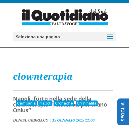
Seleziona una pagina
clownterapia
Napoli, furto nella sede della
clownterapia “Teniamoci per Mano
Campania
Napoli
Cronache
Criminalità
SFOGLIA
Onlus”
DENISE UBBRIACO
|
15 GENNAIO 2025 11:00