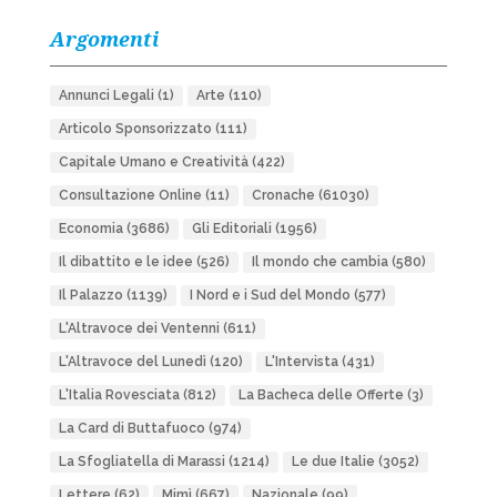
Argomenti
Annunci Legali
(1)
Arte
(110)
Articolo Sponsorizzato
(111)
Capitale Umano e Creatività
(422)
Consultazione Online
(11)
Cronache
(61030)
Economia
(3686)
Gli Editoriali
(1956)
Il dibattito e le idee
(526)
Il mondo che cambia
(580)
Il Palazzo
(1139)
I Nord e i Sud del Mondo
(577)
L'Altravoce dei Ventenni
(611)
L'Altravoce del Lunedì
(120)
L'Intervista
(431)
L'Italia Rovesciata
(812)
La Bacheca delle Offerte
(3)
La Card di Buttafuoco
(974)
La Sfogliatella di Marassi
(1214)
Le due Italie
(3052)
Lettere
(62)
Mimì
(667)
Nazionale
(99)