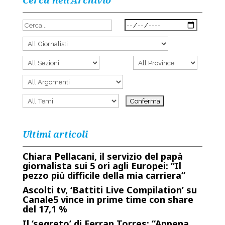
Cerca nell’Archivio
Ultimi articoli
Chiara Pellacani, il servizio del papà
giornalista sui 5 ori agli Europei: “Il
pezzo più difficile della mia carriera”
Ascolti tv, ‘Battiti Live Compilation’ su
Canale5 vince in prime time con share
del 17,1 %
Il ‘segreto’ di Ferran Torres: “Appena