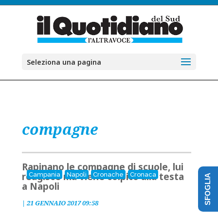
Seleziona una pagina
compagne
Rapinano le compagne di scuole, lui
reagisce ma viene colpito alla testa
Campania
Napoli
Cronache
Cronaca
SFOGLIA
a Napoli
|
21 GENNAIO 2017 09:58