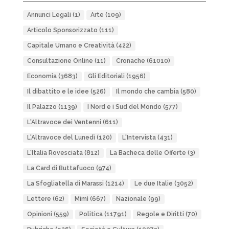
Annunci Legali
(1)
Arte
(109)
Articolo Sponsorizzato
(111)
Capitale Umano e Creatività
(422)
Consultazione Online
(11)
Cronache
(61010)
Economia
(3683)
Gli Editoriali
(1956)
Il dibattito e le idee
(526)
Il mondo che cambia
(580)
Il Palazzo
(1139)
I Nord e i Sud del Mondo
(577)
L'Altravoce dei Ventenni
(611)
L'Altravoce del Lunedì
(120)
L'Intervista
(431)
L'Italia Rovesciata
(812)
La Bacheca delle Offerte
(3)
La Card di Buttafuoco
(974)
La Sfogliatella di Marassi
(1214)
Le due Italie
(3052)
Lettere
(62)
Mimì
(667)
Nazionale
(99)
Opinioni
(559)
Politica
(11791)
Regole e Diritti
(70)