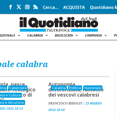
Cerca…
ACQUISTA
Quotidiano 
AZIONALE
CALABRIA
BASILICATA
CAMPANIA
P
pale calabra
bria, nasce
Autonomia
bria
Catanzaro
Calabria
Politica
Nazionale
tituto Teologico
differenziata, l’attacco
 Francesco di
dei vescovi calabresi
età e Cultura
a"
ura e Istruzione
FRANCESCO RIDOLFI
|
25 MARZO
RZO 2025 18:13
2024 18:50