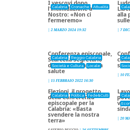
I vescovi dopo
Ludo
Calabria
Cronache
Attualità
Cala
l'intimidazione a
Libe
Nostro: «Non ci
alla
fermeremo»
sulle
|
2 MARZO 2024 19:32
|
7 DIC
Conferenza episcopale,
Conf
Calabria
Reggio Calabria
Cala
Scarcella segretario
cala
della consulta per la
sace
Società e Cultura
Locale
Soci
salute
|
10 FE
|
15 FEBBRAIO 2022 16:30
Elezioni, il progetto
Lavo
Calabria
Politica
Fede&Culti
Cala
della Conferenza
pove
episcopale per la
vesc
Eco
Calabria: «Basta
sind
svendere la nostra
|
20 M
terra»
SAVERIO PUCCIO
|
26 SETTEMBRE