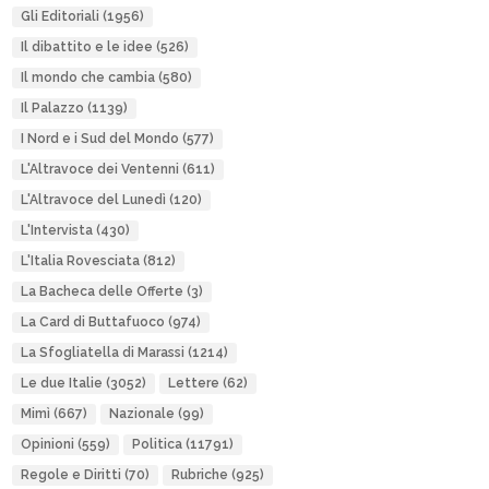
Gli Editoriali
(1956)
Il dibattito e le idee
(526)
Il mondo che cambia
(580)
Il Palazzo
(1139)
I Nord e i Sud del Mondo
(577)
L'Altravoce dei Ventenni
(611)
L'Altravoce del Lunedì
(120)
L'Intervista
(430)
L'Italia Rovesciata
(812)
La Bacheca delle Offerte
(3)
La Card di Buttafuoco
(974)
La Sfogliatella di Marassi
(1214)
Le due Italie
(3052)
Lettere
(62)
Mimì
(667)
Nazionale
(99)
Opinioni
(559)
Politica
(11791)
Regole e Diritti
(70)
Rubriche
(925)