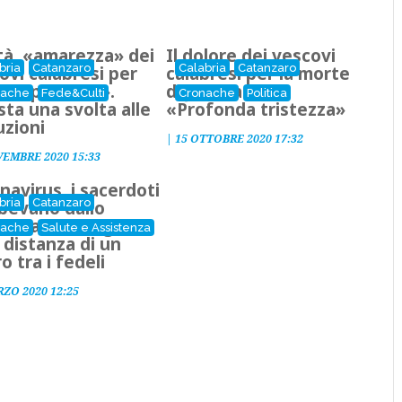
tà, «amarezza» dei
Il dolore dei vescovi
bria
Catanzaro
Calabria
Catanzaro
ovi calabresi per
calabresi per la morte
ncompetenza».
di Jole Santelli:
nache
Fede&Culti
Cronache
Politica
sta una svolta alle
«Profonda tristezza»
uzioni
|
15 OTTOBRE 2020 17:32
VEMBRE 2020 15:33
navirus, i sacerdoti
bria
Catanzaro
bevano dallo
o calice e vigilino
nache
Salute e Assistenza
a distanza di un
o tra i fedeli
RZO 2020 12:25