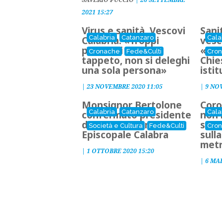
2021 15:27
Virus e sanità, Vescovi
Sani
Calabria
Catanzaro
Cala
Calabria: «Troppi
vesc
problemi sotto al
«l'i
Cronache
Fede&Culti
Cro
tappeto, non si deleghi
Chie
una sola persona»
istit
|
23 NOVEMBRE 2020 11:05
|
9 NO
Monsignor Bertolone
Coro
Calabria
Catanzaro
Cala
confermato presidente
non 
della Conferenza
stess
Società e Cultura
Fede&Culti
Cro
Episcopale Calabra
sull
metr
|
1 OTTOBRE 2020 15:20
|
6 MA