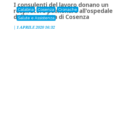
I consulenti del lavoro donano un
respiratore polmonare all'ospedale
Calabria
Cosenza
Cronache
dell'Annunziata di Cosenza
Salute e Assistenza
|
1 APRILE 2020 16:32