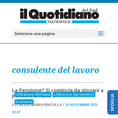
Seleziona una pagina
consulente del lavoro
La Pensione? Si comincia da giovani a
pensare al futuro
L'Altravoce dell'Italia
L'Altravoce dei Ventenni
SFOGLIA
Economia
LUCREZIA MARIA PISCOLLA
|
29 NOVEMBRE 2021
10:07