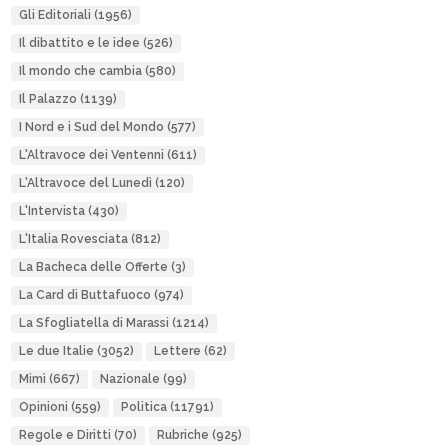
Gli Editoriali
(1956)
Il dibattito e le idee
(526)
Il mondo che cambia
(580)
Il Palazzo
(1139)
I Nord e i Sud del Mondo
(577)
L'Altravoce dei Ventenni
(611)
L'Altravoce del Lunedì
(120)
L'Intervista
(430)
L'Italia Rovesciata
(812)
La Bacheca delle Offerte
(3)
La Card di Buttafuoco
(974)
La Sfogliatella di Marassi
(1214)
Le due Italie
(3052)
Lettere
(62)
Mimì
(667)
Nazionale
(99)
Opinioni
(559)
Politica
(11791)
Regole e Diritti
(70)
Rubriche
(925)