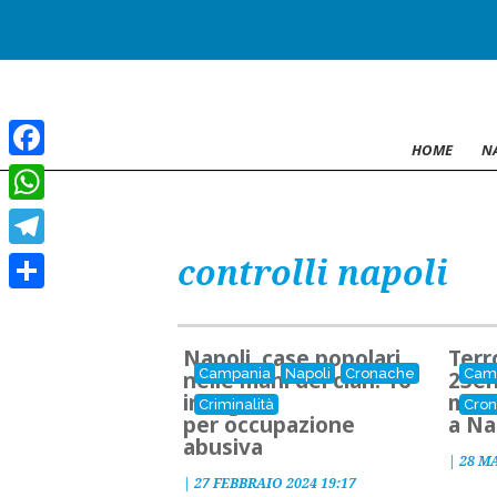
HOME
N
Facebook
WhatsApp
controlli napoli
Telegram
Condividi
Napoli, case popolari
Terr
Campania
Napoli
Cronache
Cam
nelle mani del clan: 16
23en
indagati
maro
Criminalità
Cro
per occupazione
a Na
abusiva
|
28 M
|
27 FEBBRAIO 2024 19:17