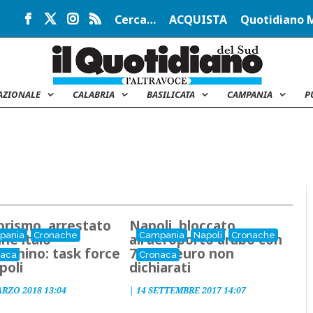
Cerca…
ACQUISTA
Quotidiano 
AZIONALE
CALABRIA
BASILICATA
CAMPANIA
P
orismo, arrestato
Napoli, bloccato
pania
Cronache
Campania
Napoli
Cronache
ne italo-
all'
aeroporto
arabo con
cchino: task force
73mila euro non
naca
Cronaca
poli
dichiarati
ARZO 2018 13:04
|
14 SETTEMBRE 2017 14:07