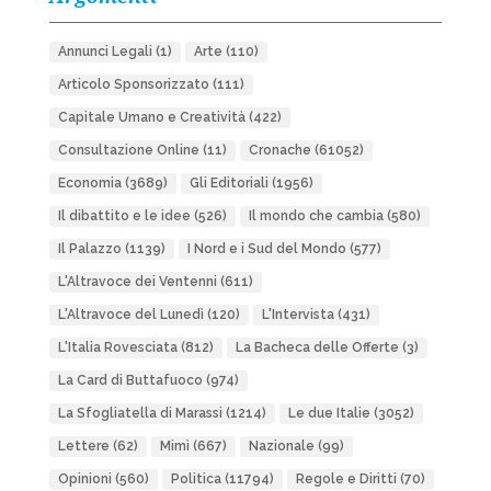
Annunci Legali
(1)
Arte
(110)
Articolo Sponsorizzato
(111)
Capitale Umano e Creatività
(422)
Consultazione Online
(11)
Cronache
(61052)
Economia
(3689)
Gli Editoriali
(1956)
Il dibattito e le idee
(526)
Il mondo che cambia
(580)
Il Palazzo
(1139)
I Nord e i Sud del Mondo
(577)
L'Altravoce dei Ventenni
(611)
L'Altravoce del Lunedì
(120)
L'Intervista
(431)
L'Italia Rovesciata
(812)
La Bacheca delle Offerte
(3)
La Card di Buttafuoco
(974)
La Sfogliatella di Marassi
(1214)
Le due Italie
(3052)
Lettere
(62)
Mimì
(667)
Nazionale
(99)
Opinioni
(560)
Politica
(11794)
Regole e Diritti
(70)