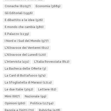
Cronache
(61057)
Economia
(3689)
Gli Editoriali
(1956)
Il dibattito e le idee
(526)
Il mondo che cambia
(580)
Il Palazzo
(1139)
I Nord e i Sud del Mondo
(577)
L'Altravoce dei Ventenni
(611)
L'Altravoce del Lunedì
(120)
L'Intervista
(431)
L'Italia Rovesciata
(812)
La Bacheca delle Offerte
(3)
La Card di Buttafuoco
(974)
La Sfogliatella di Marassi
(1214)
Le due Italie
(3052)
Lettere
(62)
Mimì
(667)
Nazionale
(99)
Opinioni
(560)
Politica
(11794)
Regole e Diritti
(70)
Rubriche
(928)