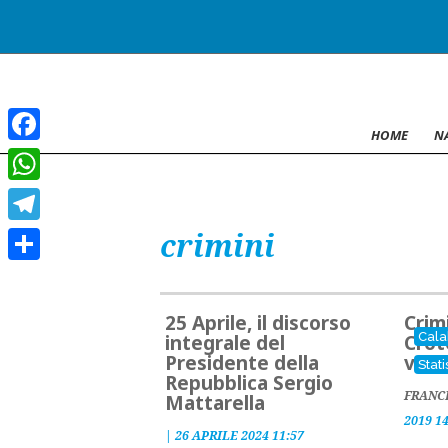
HOME
N
Facebook
WhatsApp
crimini
Telegram
Condividi
25 Aprile, il discorso
Crim
Cala
integrale del
Crot
Presidente della
vett
Stati
Repubblica Sergio
FRANC
Mattarella
2019 1
|
26 APRILE 2024 11:57