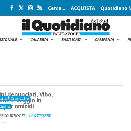
Cerca…
ACQUISTA
Quotidiano 
AZIONALE
CALABRIA
BASILICATA
CAMPANIA
P
ini denunciati, Vibo,
bria
Cronache
one e Reggio in
a per omicidi
stiche
ESCO RIDOLFI
|
14 OTTOBRE
4:23