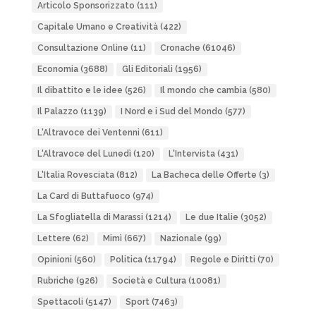
Articolo Sponsorizzato
(111)
Capitale Umano e Creatività
(422)
Consultazione Online
(11)
Cronache
(61046)
Economia
(3688)
Gli Editoriali
(1956)
Il dibattito e le idee
(526)
Il mondo che cambia
(580)
Il Palazzo
(1139)
I Nord e i Sud del Mondo
(577)
L'Altravoce dei Ventenni
(611)
L'Altravoce del Lunedì
(120)
L'Intervista
(431)
L'Italia Rovesciata
(812)
La Bacheca delle Offerte
(3)
La Card di Buttafuoco
(974)
La Sfogliatella di Marassi
(1214)
Le due Italie
(3052)
Lettere
(62)
Mimì
(667)
Nazionale
(99)
Opinioni
(560)
Politica
(11794)
Regole e Diritti
(70)
Rubriche
(926)
Società e Cultura
(10081)
Spettacoli
(5147)
Sport
(7463)