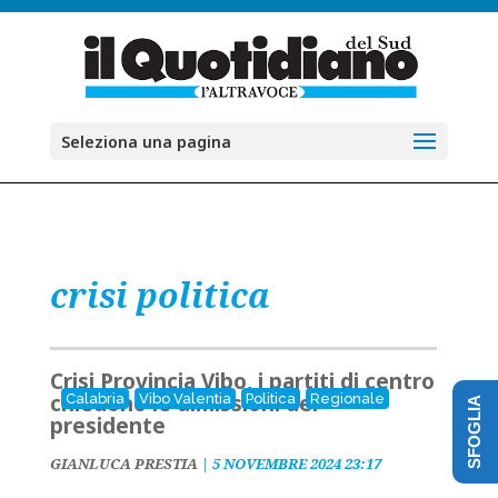
Seleziona una pagina
crisi politica
Crisi Provincia Vibo, i partiti di centro
chiedono le dimissioni del
Calabria
Vibo Valentia
Politica
Regionale
SFOGLIA
presidente
GIANLUCA PRESTIA
|
5 NOVEMBRE 2024 23:17