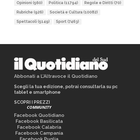
Opinioni
(560)
Politica
(11794)
Regole e Diritti
(70)
Rubriche
(926)
Società e Cultura
(10082)
Spettacoli
(5149)
Sport
(7463)
Abbonati a L’Altravoce il Quotidiano
Scegli la tua edizione, potrai consultarla su pc
tablet e smartphone
SCOPRI I PREZZI
COMMUNITY
Facebook Quotidiano
Facebook Basilicata
Facebook Calabria
Facebook Campania
Facebook Puglia