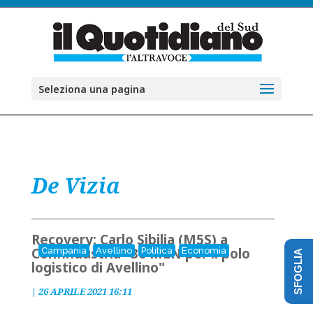
Seleziona una pagina
De Vizia
Recovery: Carlo Sibilia (M5S) a
Confindustria "30 MLN per il polo
Campania
Avellino
Politica
Economia
SFOGLIA
logistico di Avellino"
|
26 APRILE 2021 16:11