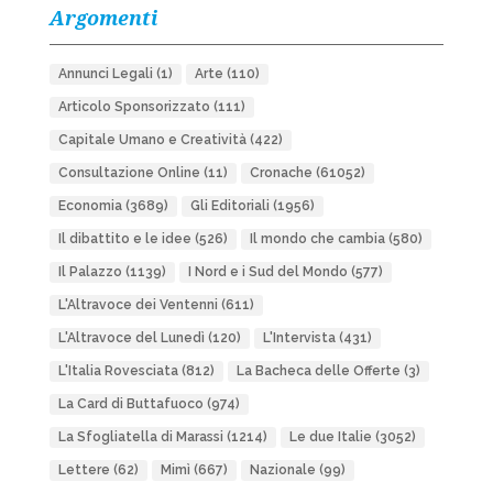
Argomenti
Annunci Legali
(1)
Arte
(110)
Articolo Sponsorizzato
(111)
Capitale Umano e Creatività
(422)
Consultazione Online
(11)
Cronache
(61052)
Economia
(3689)
Gli Editoriali
(1956)
Il dibattito e le idee
(526)
Il mondo che cambia
(580)
Il Palazzo
(1139)
I Nord e i Sud del Mondo
(577)
L'Altravoce dei Ventenni
(611)
L'Altravoce del Lunedì
(120)
L'Intervista
(431)
L'Italia Rovesciata
(812)
La Bacheca delle Offerte
(3)
La Card di Buttafuoco
(974)
La Sfogliatella di Marassi
(1214)
Le due Italie
(3052)
Lettere
(62)
Mimì
(667)
Nazionale
(99)