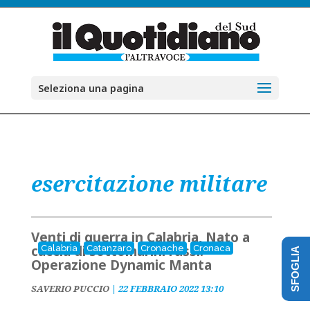
Seleziona una pagina
esercitazione militare
Venti di guerra in Calabria, Nato a
caccia di sottomarini russi.
Calabria
Catanzaro
Cronache
Cronaca
SFOGLIA
Operazione Dynamic Manta
SAVERIO PUCCIO
|
22 FEBBRAIO 2022 13:10