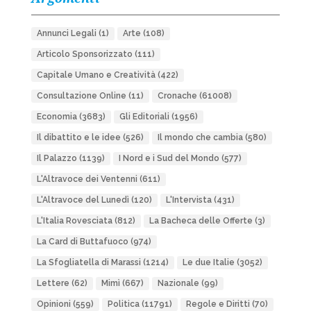
Annunci Legali
(1)
Arte
(108)
Articolo Sponsorizzato
(111)
Capitale Umano e Creatività
(422)
Consultazione Online
(11)
Cronache
(61008)
Economia
(3683)
Gli Editoriali
(1956)
Il dibattito e le idee
(526)
Il mondo che cambia
(580)
Il Palazzo
(1139)
I Nord e i Sud del Mondo
(577)
L'Altravoce dei Ventenni
(611)
L'Altravoce del Lunedì
(120)
L'Intervista
(431)
L'Italia Rovesciata
(812)
La Bacheca delle Offerte
(3)
La Card di Buttafuoco
(974)
La Sfogliatella di Marassi
(1214)
Le due Italie
(3052)
Lettere
(62)
Mimì
(667)
Nazionale
(99)
Opinioni
(559)
Politica
(11791)
Regole e Diritti
(70)