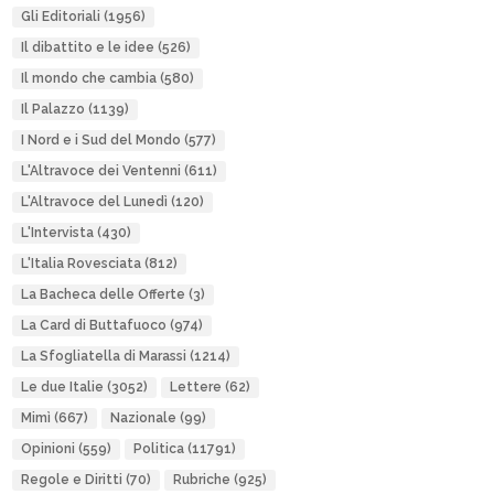
Gli Editoriali
(1956)
Il dibattito e le idee
(526)
Il mondo che cambia
(580)
Il Palazzo
(1139)
I Nord e i Sud del Mondo
(577)
L'Altravoce dei Ventenni
(611)
L'Altravoce del Lunedì
(120)
L'Intervista
(430)
L'Italia Rovesciata
(812)
La Bacheca delle Offerte
(3)
La Card di Buttafuoco
(974)
La Sfogliatella di Marassi
(1214)
Le due Italie
(3052)
Lettere
(62)
Mimì
(667)
Nazionale
(99)
Opinioni
(559)
Politica
(11791)
Regole e Diritti
(70)
Rubriche
(925)