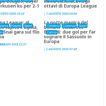
pa League, Bayer
Roma eliminata negli
rkusen ko per 2-1
ottavi di Europa League
GOSTO 2020 23:10
|
7 AGOSTO 2020 03:04
pa League: al
La notte magica del
pania
Napoli
Sport
Calabria
Cosenza
Sport
i capita il Lipsia,
bomber calabrese
a Snai gara sul filo
Berardi: due gol per far
io
Calcio
na
sognare il Sassuolo in
Europa
BBRAIO 2018 12:27
|
5 AGOSTO 2016 07:49