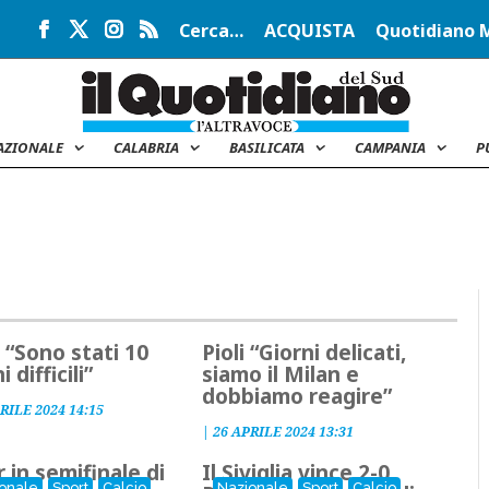
Cerca…
ACQUISTA
Quotidiano 
AZIONALE
CALABRIA
BASILICATA
CAMPANIA
P
: “Sono stati 10
Pioli “Giorni delicati,
i difficili”
siamo il Milan e
dobbiamo reagire”
RILE 2024 14:15
|
26 APRILE 2024 13:31
r in semifinale di
Il Siviglia vince 2-0,
onale
Sport
Calcio
Nazionale
Sport
Calcio