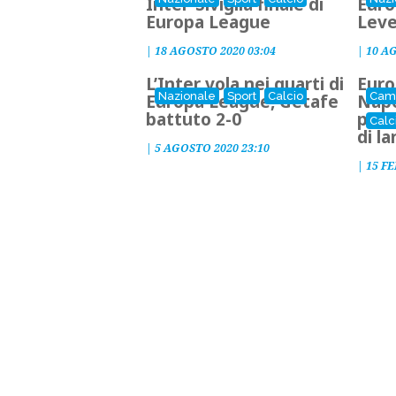
Inter-Siviglia finale di
Euro
Europa League
Leve
|
18 AGOSTO 2020 03:04
|
10 A
L’Inter vola nei quarti di
Euro
Nazionale
Sport
Calcio
Cam
Europa League, Getafe
Napol
battuto 2-0
per l
Calc
di la
|
5 AGOSTO 2020 23:10
|
15 FE