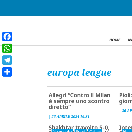
HOME
N
Facebook
WhatsApp
europa league
Telegram
Condividi
Allegri “Contro il Milan
Pioli
è sempre uno scontro
giorn
diretto”
|
26 AP
|
26 APRILE 2024 16:31
Shakhtar travolto 5-0,
Inte
Nazionale
Sport
Calcio
Nazi