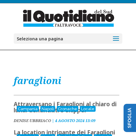
Seleziona una pagina
faraglioni
Attraversano i Faraglioni al chiaro di
luna: denunciati 3 skipper
Campania
Napoli
Cronache
Locale
SFOGLIA
DENISE UBBRIACO
|
4 AGOSTO 2024 13:09
La location intrigante dei Faraglioni