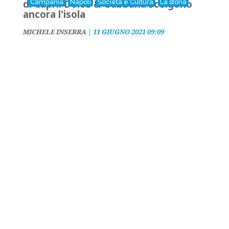
di Capri: Dolce & Gabbana scelgono
Campania
Napoli
Società e Cultura
La storia
ancora l'isola
MICHELE INSERRA
|
11 GIUGNO 2021 09:09