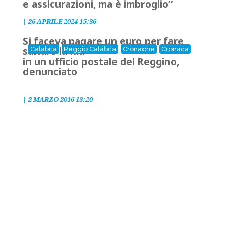
e assicurazioni, ma è imbroglio”
|
26 APRILE 2024 15:36
Si faceva pagare un euro per fare
saltare la fila
Calabria
Reggio Calabria
Cronache
Cronaca
in un ufficio postale del Reggino,
denunciato
|
2 MARZO 2016 13:20