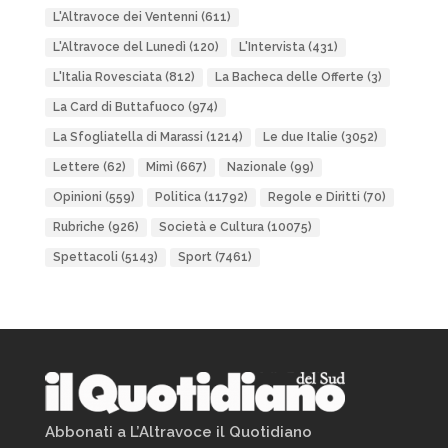
L'Altravoce dei Ventenni
(611)
L'Altravoce del Lunedì
(120)
L'Intervista
(431)
L'Italia Rovesciata
(812)
La Bacheca delle Offerte
(3)
La Card di Buttafuoco
(974)
La Sfogliatella di Marassi
(1214)
Le due Italie
(3052)
Lettere
(62)
Mimì
(667)
Nazionale
(99)
Opinioni
(559)
Politica
(11792)
Regole e Diritti
(70)
Rubriche
(926)
Società e Cultura
(10075)
Spettacoli
(5143)
Sport
(7461)
Abbonati a L’Altravoce il Quotidiano