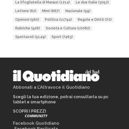
La Sfogliatella di Marassi
(1214)
Le due Italie
(3052)
Lettere
(62)
Mimì
(667)
Nazionale
(99)
Opinioni
(560)
Politica
(11794)
Regole e Diritti
(70)
Rubriche
(926)
Società e Cultura
(10082)
Spettacoli
(5149)
Sport
(7463)
Abbonati a L’Altravoce il Quotidiano
Scegli la tua edizione, potrai consultarla su pc
tablet e smartphone
SCOPRI I PREZZI
COMMUNITY
Facebook Quotidiano
Facebook Basilicata