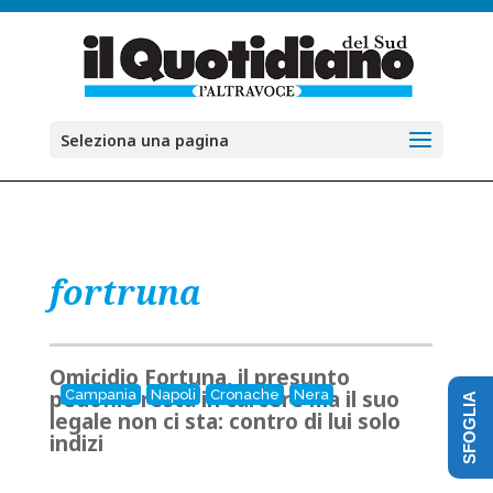
Seleziona una pagina
fortruna
Omicidio Fortuna, il presunto
pedofilo resta in carcere ma il suo
Campania
Napoli
Cronache
Nera
SFOGLIA
legale non ci sta: contro di lui solo
indizi