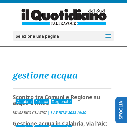
Seleziona una pagina
gestione acqua
Scontro tra Comuni e Regione su
acqua e rifiuti
Calabria
Politica
Regionale
SFOGLIA
MASSIMO CLAUSI
|
1 APRILE 2022 10:30
Gestione acqua in Calabria, via l'Aic: