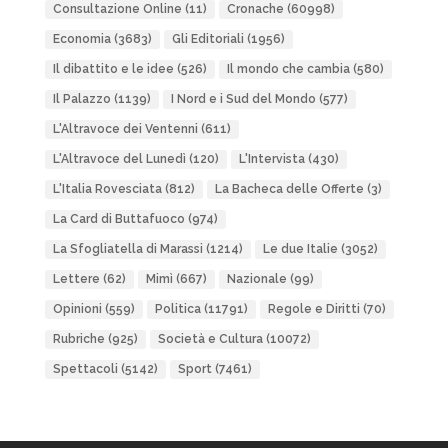
Consultazione Online
(11)
Cronache
(60998)
Economia
(3683)
Gli Editoriali
(1956)
Il dibattito e le idee
(526)
Il mondo che cambia
(580)
Il Palazzo
(1139)
I Nord e i Sud del Mondo
(577)
L'Altravoce dei Ventenni
(611)
L'Altravoce del Lunedì
(120)
L'Intervista
(430)
L'Italia Rovesciata
(812)
La Bacheca delle Offerte
(3)
La Card di Buttafuoco
(974)
La Sfogliatella di Marassi
(1214)
Le due Italie
(3052)
Lettere
(62)
Mimì
(667)
Nazionale
(99)
Opinioni
(559)
Politica
(11791)
Regole e Diritti
(70)
Rubriche
(925)
Società e Cultura
(10072)
Spettacoli
(5142)
Sport
(7461)