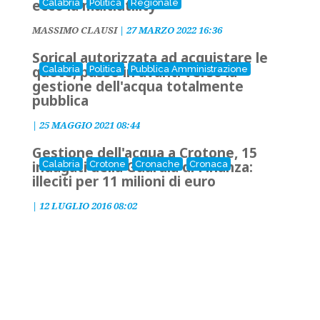
ecco la multiutility
Calabria
Politica
Regionale
MASSIMO CLAUSI
|
27 MARZO 2022 16:36
Sorical autorizzata ad acquistare le
quote, passo in avanti verso la
Calabria
Politica
Pubblica Amministrazione
gestione dell'acqua totalmente
pubblica
|
25 MAGGIO 2021 08:44
Gestione dell'acqua a Crotone, 15
indagati della Guardia di Finanza:
Calabria
Crotone
Cronache
Cronaca
illeciti per 11 milioni di euro
|
12 LUGLIO 2016 08:02