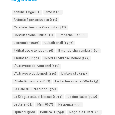
Annunci Legali
(1)
Arte
(110)
Articolo Sponsorizzato
(111)
Capitale Umano e Creatività
(422)
Consultazione Online
(11)
Cronache
(61048)
Economia
(3689)
Gli Editoriali
(1956)
Il dibattito e le idee
(526)
Il mondo che cambia
(580)
Il Palazzo
(1139)
I Nord e i Sud del Mondo
(577)
L'Altravoce dei Ventenni
(611)
L'Altravoce del Lunedì
(120)
L'Intervista
(431)
L'Italia Rovesciata
(812)
La Bacheca delle Offerte
(3)
La Card di Buttafuoco
(974)
La Sfogliatella di Marassi
(1214)
Le due Italie
(3052)
Lettere
(62)
Mimì
(667)
Nazionale
(99)
Opinioni
(560)
Politica
(11794)
Regole e Diritti
(70)