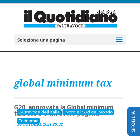
Seleziona una pagina
global minimum tax
G20, approvata la Global minimum
tax: cos'è e chi dovrà pagarla
L'Altravoce dell'Italia
I Nord e i Sud del Mondo
SFOGLIA
Economia
|
30 OTTOBRE 2021 20:32