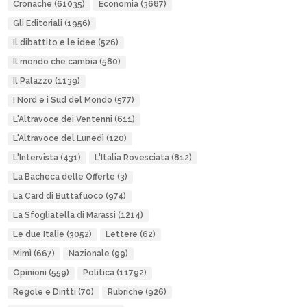
Cronache
(61035)
Economia
(3687)
Gli Editoriali
(1956)
Il dibattito e le idee
(526)
Il mondo che cambia
(580)
Il Palazzo
(1139)
I Nord e i Sud del Mondo
(577)
L'Altravoce dei Ventenni
(611)
L'Altravoce del Lunedì
(120)
L'Intervista
(431)
L'Italia Rovesciata
(812)
La Bacheca delle Offerte
(3)
La Card di Buttafuoco
(974)
La Sfogliatella di Marassi
(1214)
Le due Italie
(3052)
Lettere
(62)
Mimì
(667)
Nazionale
(99)
Opinioni
(559)
Politica
(11792)
Regole e Diritti
(70)
Rubriche
(926)