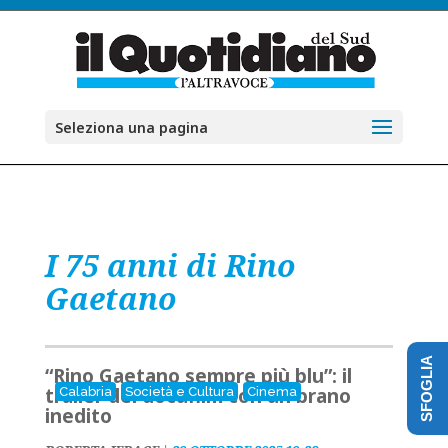
Seleziona una pagina
I 75 anni di Rino
Gaetano
SFOGLIA
“Rino Gaetano sempre più blu”: il
trailer del docufilm con un brano
Calabria
Società e Cultura
Cinema
inedito