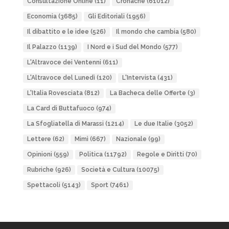
Consultazione Online
(11)
Cronache
(61012)
Economia
(3685)
Gli Editoriali
(1956)
Il dibattito e le idee
(526)
Il mondo che cambia
(580)
Il Palazzo
(1139)
I Nord e i Sud del Mondo
(577)
L'Altravoce dei Ventenni
(611)
L'Altravoce del Lunedì
(120)
L'Intervista
(431)
L'Italia Rovesciata
(812)
La Bacheca delle Offerte
(3)
La Card di Buttafuoco
(974)
La Sfogliatella di Marassi
(1214)
Le due Italie
(3052)
Lettere
(62)
Mimì
(667)
Nazionale
(99)
Opinioni
(559)
Politica
(11792)
Regole e Diritti
(70)
Rubriche
(926)
Società e Cultura
(10075)
Spettacoli
(5143)
Sport
(7461)