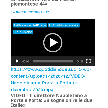
piemontese 44»
|
6 DICEMBRE 2020 19:17
Video
L'Altravoce dell'Italia
Il dibattito e le idee
Player
Televisione
00:00
04:38
https://www.quotidianodelsud.it/wp-
content/uploads/2020/12/VIDEO-
Napoletnao-a-Porta-a-Porta-01-
dicembre-2020.mp4
VIDEO - Il direttore Napoletano a
Porta a Porta: «Bisogna unire le due
Italie»