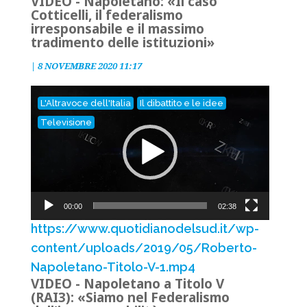
VIDEO - Napoletano: «Il caso
Cotticelli, il federalismo
irresponsabile e il massimo
tradimento delle istituzioni»
|
8 NOVEMBRE 2020 11:17
Video
L'Altravoce dell'Italia
Il dibattito e le idee
Player
Televisione
00:00
02:38
https://www.quotidianodelsud.it/wp-
content/uploads/2019/05/Roberto-
Napoletano-Titolo-V-1.mp4
VIDEO - Napoletano a Titolo V
(RAI3): «Siamo nel Federalismo