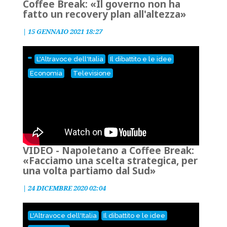
Coffee Break: «Il governo non ha
fatto un recovery plan all'altezza»
|
15 GENNAIO 2021 18:27
L'Altravoce dell'Italia
Il dibattito e le idee
,
Economia
Televisione
VIDEO - Napoletano a Coffee Break:
«Facciamo una scelta strategica, per
una volta partiamo dal Sud»
|
24 DICEMBRE 2020 02:04
Video
L'Altravoce dell'Italia
Il dibattito e le idee
Player