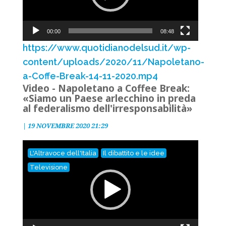
00:00
08:48
https://www.quotidianodelsud.it/wp-
content/uploads/2020/11/Napoletano-
a-Coffe-Break-14-11-2020.mp4
Video - Napoletano a Coffee Break:
«Siamo un Paese arlecchino in preda
al federalismo dell'irresponsabilità»
|
19 NOVEMBRE 2020 21:29
Video
L'Altravoce dell'Italia
Il dibattito e le idee
Player
Televisione