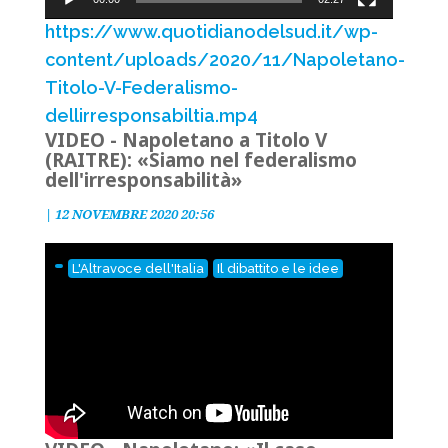
https://www.quotidianodelsud.it/wp-
content/uploads/2020/11/Napoletano-
Titolo-V-Federalismo-
dellirresponsabiltia.mp4
VIDEO - Napoletano a Titolo V
(RAITRE): «Siamo nel federalismo
dell'irresponsabilità»
|
12 NOVEMBRE 2020 20:56
L'Altravoce dell'Italia
Il dibattito e le idee