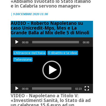
«Abbiamo svuotato lo Stato italiano
e in Calabria servono manager»
|
9 DICEMBRE 2020 11:38
AUDIO – Roberto Napoletano su
caso Unicredit-Mps, Mes e La
Grande Balla al Mix delle 5 di Minoli
Audio
00:00
00:00
Player
Video
L'Altravoce dell'Italia
Il dibattito e le idee
Player
Televisione
00:00
02:23
VIDEO - Napoletano a Titolo V:
«Investimenti Sanità, lo Stato dà ad
un calabrese 15,6 euro ad un