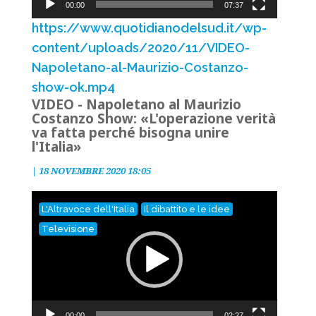
00:00
07:37
https://www.quotidianodelsud.it/wp-
content/uploads/2020/11/VIDEO-
Napoletano-al-Maurizio-Costanzo-
show-ok.mp4
VIDEO - Napoletano al Maurizio
Costanzo Show: «L'operazione verità
va fatta perché bisogna unire
l'Italia»
|
18 NOVEMBRE 2020 18:05
Video
L'Altravoce dell'Italia
Il dibattito e le idee
Player
Televisione
00:00
02:27