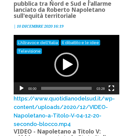
pubblica tra Nord e Sud e l'allarme
lanciato da Roberto Napoletano
sull'equità territoriale
|
10 DICEMBRE 2020 16:19
Video
L'Altravoce dell'Italia
Il dibattito e le idee
Player
Televisione
00:00
03:28
https://www.quotidianodelsud.it/wp-
content/uploads/2020/12/VIDEO-
Napoletano-a-Titolo-V-04-12-20-
secondo-blocco.mp4
VIDEO - Napoletano a Titolo V: