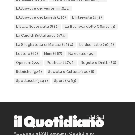
L'Altravoce dei Ventenni
(611)
L'Altravoce del Lunedì
(120)
L'Intervista
(431)
L'Italia Rovesciata
(812)
La Bacheca delle Offerte
(3)
La Card di Buttafuoco
(974)
La Sfogliatella di Marassi
(1214)
Le due Italie
(3052)
Lettere
(62)
Mimì
(667)
Nazionale
(99)
Opinioni
(559)
Politica
(11792)
Regole e Diritti
(70)
Rubriche
(926)
Società e Cultura
(10078)
Spettacoli
(5144)
Sport
(7463)
Abbonati a L’Altravoce il Quotidiano