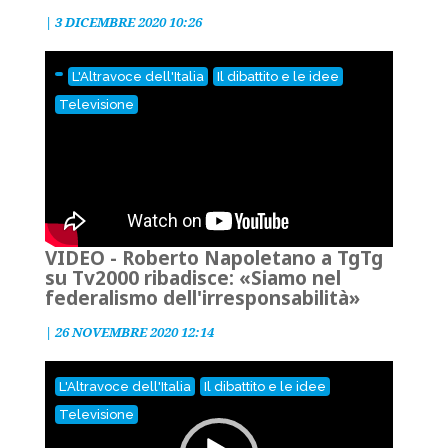
|
3 DICEMBRE 2020 10:26
L'Altravoce dell'Italia
Il dibattito e le idee
Televisione
VIDEO - Roberto Napoletano a TgTg
su Tv2000 ribadisce: «Siamo nel
federalismo dell'irresponsabilità»
|
26 NOVEMBRE 2020 12:14
Video
L'Altravoce dell'Italia
Il dibattito e le idee
Player
Televisione