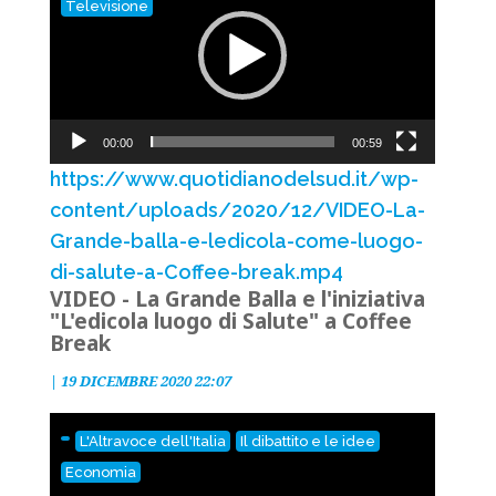
Televisione
00:00
00:59
https://www.quotidianodelsud.it/wp-
content/uploads/2020/12/VIDEO-La-
Grande-balla-e-ledicola-come-luogo-
di-salute-a-Coffee-break.mp4
VIDEO - La Grande Balla e l'iniziativa
"L'edicola luogo di Salute" a Coffee
Break
|
19 DICEMBRE 2020 22:07
L'Altravoce dell'Italia
Il dibattito e le idee
Economia