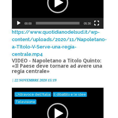
00:00
05:30
https://www.quotidianodelsud.it/wp-
content/uploads/2020/11/Napoletano-
a-TItolo-V-Serve-una-regia-
centrale.mp4
VIDEO - Napoletano a Titolo Quinto:
«Il Paese deve tornare ad avere una
regia centrale»
|
22 NOVEMBRE 2020 15:19
Video
L'Altravoce dell'Italia
Il dibattito e le idee
Player
Televisione