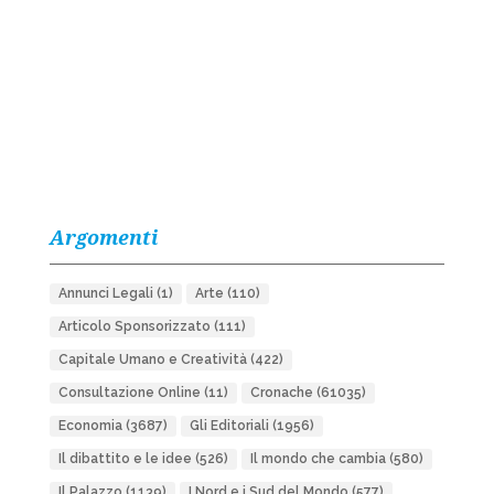
Argomenti
Annunci Legali
(1)
Arte
(110)
Articolo Sponsorizzato
(111)
Capitale Umano e Creatività
(422)
Consultazione Online
(11)
Cronache
(61035)
Economia
(3687)
Gli Editoriali
(1956)
Il dibattito e le idee
(526)
Il mondo che cambia
(580)
Il Palazzo
(1139)
I Nord e i Sud del Mondo
(577)