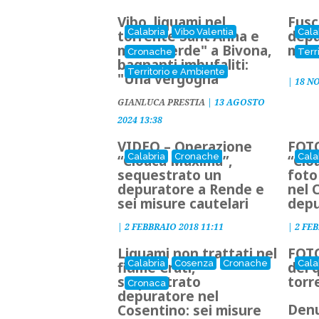
Vibo, liquami nel
Fusc
Calabria
Vibo Valentia
Cala
torrente Sant'Anna e
depu
mare "verde" a Bivona,
mar
Cronache
Terr
bagnanti imbufaliti:
Territorio e Ambiente
"Una vergogna"
|
18 N
GIANLUCA PRESTIA
|
13 AGOSTO
2024 13:38
VIDEO – Operazione
FOTO
Calabria
Cronache
Cala
“Cloaca Maxima”,
“Clo
sequestrato un
foto
depuratore a Rende e
nel 
sei misure cautelari
depu
|
2 FEBBRAIO 2018 11:11
|
2 FEB
Liquami non trattati nel
FOTO
Calabria
Cosenza
Cronache
Cala
fiume Crati,
del 
sequestrato
torr
Cronaca
depuratore nel
Denu
Cosentino: sei misure