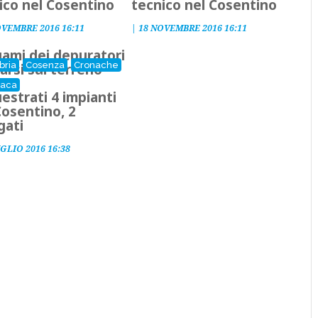
ico nel Cosentino
tecnico nel Cosentino
OVEMBRE 2016 16:11
|
18 NOVEMBRE 2016 16:11
quami dei depuratori
bria
Cosenza
Cronache
arsi sul terreno
naca
estrati 4 impianti
Cosentino, 2
gati
GLIO 2016 16:38