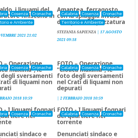
aldo, i liquami del
Amantea, ferragosto
bria
Cosenza
Cronache
Calabria
Cosenza
Cronache
ratore finiscono in
con la spiaggia invasa
e
da liquami e spazzatura
itorio e Ambiente
Territorio e Ambiente
STEFANIA SAPIENZA
|
17 AGOSTO
OVEMBRE 2021 21:02
2021 09:18
 – Operazione
FOTO – Operazione
bria
Cosenza
Cronache
Calabria
Cosenza
Cronache
aca maxima”, le
“Cloaca maxima”, le
 degli sversamenti
foto degli sversamenti
Crati di liquami non
nel Crati di liquami non
rati
depurati
BRAIO 2018 10:59
|
2 FEBBRAIO 2018 10:59
 - I liquami fognari
FOTO - I liquami fognari
bria
Cosenza
Cronache
Calabria
Cosenza
Cronache
quartiere nel
del quartiere nel
ente
torrente
nciati sindaco e
Denunciati sindaco e