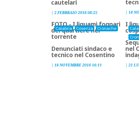
tecn
cautelari
|
18 N
|
2 FEBBRAIO 2018 08:25
FOTO - I liquami fognari
I li
Calabria
Cosenza
Cronache
Cala
del quartiere nel
cosp
torrente
Cro
Sequ
Denunciati sindaco e
nel 
tecnico nel Cosentino
inda
|
18 NOVEMBRE 2016 16:11
|
21 LU