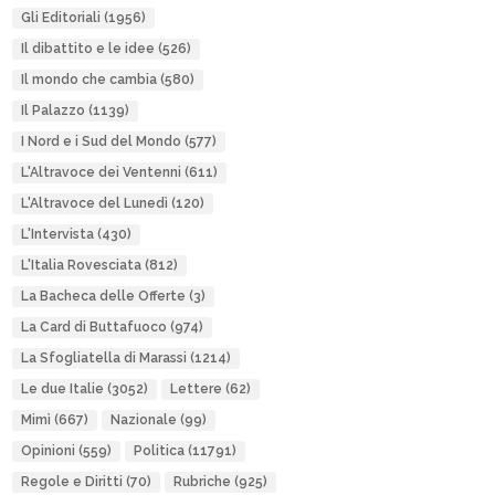
Gli Editoriali
(1956)
Il dibattito e le idee
(526)
Il mondo che cambia
(580)
Il Palazzo
(1139)
I Nord e i Sud del Mondo
(577)
L'Altravoce dei Ventenni
(611)
L'Altravoce del Lunedì
(120)
L'Intervista
(430)
L'Italia Rovesciata
(812)
La Bacheca delle Offerte
(3)
La Card di Buttafuoco
(974)
La Sfogliatella di Marassi
(1214)
Le due Italie
(3052)
Lettere
(62)
Mimì
(667)
Nazionale
(99)
Opinioni
(559)
Politica
(11791)
Regole e Diritti
(70)
Rubriche
(925)