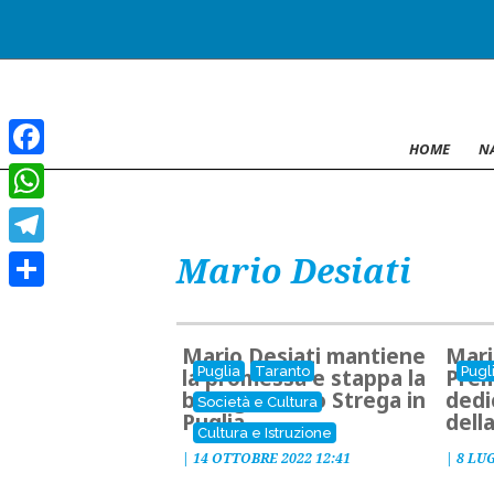
HOME
N
Facebook
WhatsApp
Mario Desiati
Telegram
Condividi
Mario Desiati mantiene
Mari
Puglia
Taranto
Pugl
la promessa e stappa la
Prem
bottiglia dello Strega in
dedic
Società e Cultura
Puglia
dell
Cultura e Istruzione
|
14 OTTOBRE 2022 12:41
|
8 LUG