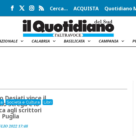
Cerca…
ACQUISTA
Quotidiano 
AZIONALE
CALABRIA
BASILICATA
CAMPANIA
P
o Desiati vince il
ia
Società e Cultura
Libri
io Strega e lo
a agli scrittori
a Puglia
LIO 2022 17:48