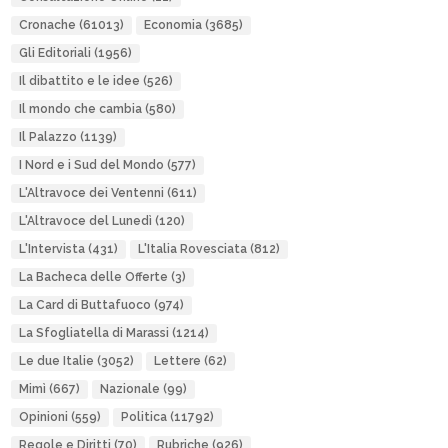
Cronache
(61013)
Economia
(3685)
Gli Editoriali
(1956)
Il dibattito e le idee
(526)
Il mondo che cambia
(580)
Il Palazzo
(1139)
I Nord e i Sud del Mondo
(577)
L'Altravoce dei Ventenni
(611)
L'Altravoce del Lunedì
(120)
L'Intervista
(431)
L'Italia Rovesciata
(812)
La Bacheca delle Offerte
(3)
La Card di Buttafuoco
(974)
La Sfogliatella di Marassi
(1214)
Le due Italie
(3052)
Lettere
(62)
Mimì
(667)
Nazionale
(99)
Opinioni
(559)
Politica
(11792)
Regole e Diritti
(70)
Rubriche
(926)