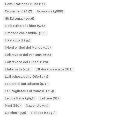
Consultazione Online
(11)
Cronache
(61017)
Economia
(3686)
Gli Editoriali
(1956)
Il dibattito e le idee
(526)
Il mondo che cambia
(580)
Il Palazzo
(1139)
I Nord e i Sud del Mondo
(577)
L'Altravoce dei Ventenni
(611)
L'Altravoce del Lunedì
(120)
L'Intervista
(431)
L'Italia Rovesciata
(812)
La Bacheca delle Offerte
(3)
La Card di Buttafuoco
(974)
La Sfogliatella di Marassi
(1214)
Le due Italie
(3052)
Lettere
(62)
Mimì
(667)
Nazionale
(99)
Opinioni
(559)
Politica
(11792)