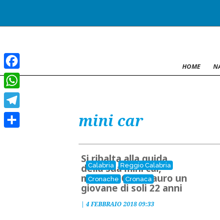
HOME
N
Facebook
WhatsApp
mini car
Telegram
Condividi
Si ribalta alla guida
Calabria
Reggio Calabria
della sua mini car,
muore a Gioia Tauro un
Cronache
Cronaca
giovane di soli 22 anni
|
4 FEBBRAIO 2018 09:33