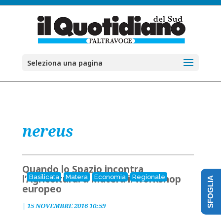
Seleziona una pagina
nereus
Quando lo Spazio incontra
l’Agricoltura: a Matera il workshop
Basilicata
Matera
Economia
Regionale
SFOGLIA
europeo
|
15 NOVEMBRE 2016 10:59