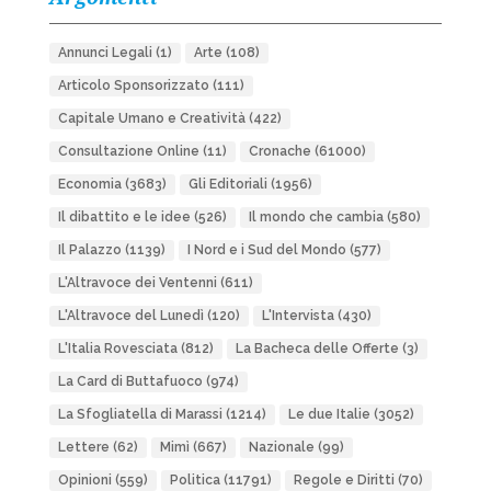
Annunci Legali
(1)
Arte
(108)
Articolo Sponsorizzato
(111)
Capitale Umano e Creatività
(422)
Consultazione Online
(11)
Cronache
(61000)
Economia
(3683)
Gli Editoriali
(1956)
Il dibattito e le idee
(526)
Il mondo che cambia
(580)
Il Palazzo
(1139)
I Nord e i Sud del Mondo
(577)
L'Altravoce dei Ventenni
(611)
L'Altravoce del Lunedì
(120)
L'Intervista
(430)
L'Italia Rovesciata
(812)
La Bacheca delle Offerte
(3)
La Card di Buttafuoco
(974)
La Sfogliatella di Marassi
(1214)
Le due Italie
(3052)
Lettere
(62)
Mimì
(667)
Nazionale
(99)
Opinioni
(559)
Politica
(11791)
Regole e Diritti
(70)