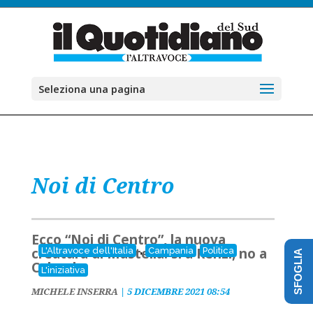
Seleziona una pagina
Noi di Centro
Ecco “Noi di Centro”, la nuova
,
creatura di Mastella: sì a Renzi, no a
L'Altravoce dell'Italia
Campania
Politica
SFOGLIA
Calenda
L'iniziativa
MICHELE INSERRA
|
5 DICEMBRE 2021 08:54