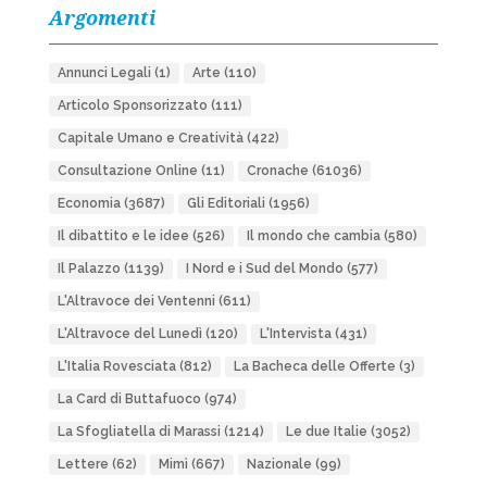
Argomenti
Annunci Legali
(1)
Arte
(110)
Articolo Sponsorizzato
(111)
Capitale Umano e Creatività
(422)
Consultazione Online
(11)
Cronache
(61036)
Economia
(3687)
Gli Editoriali
(1956)
Il dibattito e le idee
(526)
Il mondo che cambia
(580)
Il Palazzo
(1139)
I Nord e i Sud del Mondo
(577)
L'Altravoce dei Ventenni
(611)
L'Altravoce del Lunedì
(120)
L'Intervista
(431)
L'Italia Rovesciata
(812)
La Bacheca delle Offerte
(3)
La Card di Buttafuoco
(974)
La Sfogliatella di Marassi
(1214)
Le due Italie
(3052)
Lettere
(62)
Mimì
(667)
Nazionale
(99)