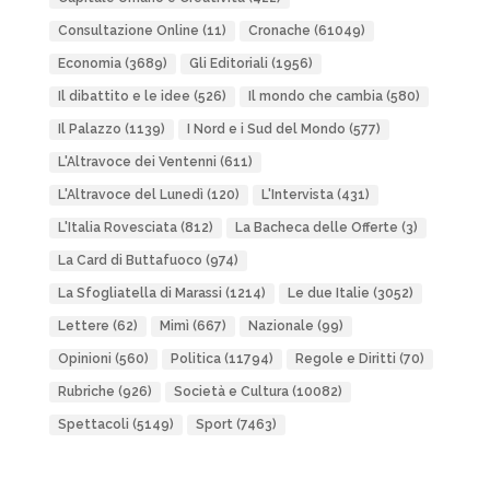
Consultazione Online
(11)
Cronache
(61049)
Economia
(3689)
Gli Editoriali
(1956)
Il dibattito e le idee
(526)
Il mondo che cambia
(580)
Il Palazzo
(1139)
I Nord e i Sud del Mondo
(577)
L'Altravoce dei Ventenni
(611)
L'Altravoce del Lunedì
(120)
L'Intervista
(431)
L'Italia Rovesciata
(812)
La Bacheca delle Offerte
(3)
La Card di Buttafuoco
(974)
La Sfogliatella di Marassi
(1214)
Le due Italie
(3052)
Lettere
(62)
Mimì
(667)
Nazionale
(99)
Opinioni
(560)
Politica
(11794)
Regole e Diritti
(70)
Rubriche
(926)
Società e Cultura
(10082)
Spettacoli
(5149)
Sport
(7463)