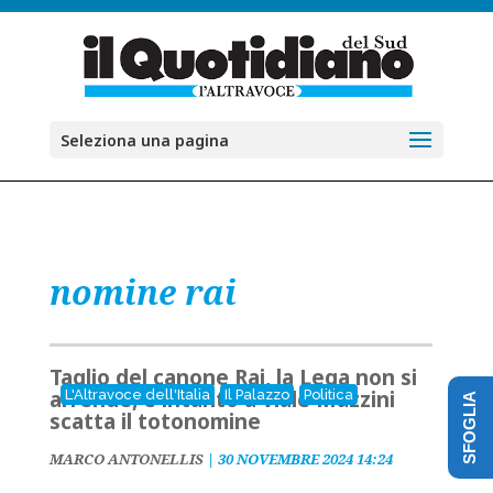
Seleziona una pagina
nomine rai
Taglio del canone Rai, la Lega non si
arrende, e intanto a viale Mazzini
L'Altravoce dell'Italia
Il Palazzo
Politica
SFOGLIA
scatta il totonomine
MARCO ANTONELLIS
|
30 NOVEMBRE 2024 14:24