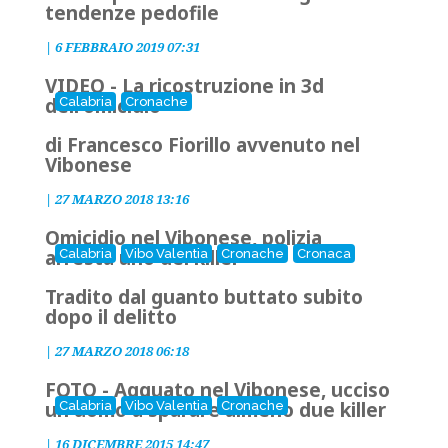
tendenze pedofile
|
6 FEBBRAIO 2019 07:31
VIDEO - La ricostruzione in 3d
dell'omicidio
Calabria
Cronache
di Francesco Fiorillo avvenuto nel
Vibonese
|
27 MARZO 2018 13:16
Omicidio nel Vibonese, polizia
arresta uno dei killer
Calabria
Vibo Valentia
Cronache
Cronaca
Tradito dal guanto buttato subito
dopo il delitto
|
27 MARZO 2018 06:18
FOTO - Agguato nel Vibonese, ucciso
un uomo a sparare almeno due killer
Calabria
Vibo Valentia
Cronache
|
16 DICEMBRE 2015 14:47