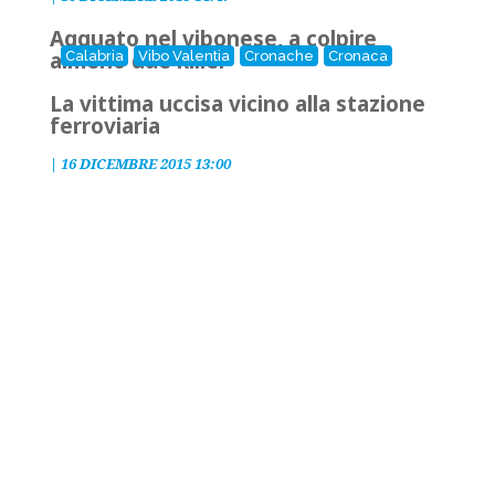
Agguato nel vibonese, a colpire
almeno due killer
Calabria
Vibo Valentia
Cronache
Cronaca
La vittima uccisa vicino alla stazione
ferroviaria
|
16 DICEMBRE 2015 13:00