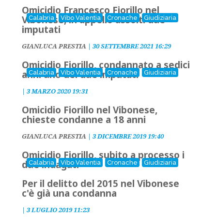
Omicidio Francesco Fiorillo nel
Vibonese, in appello assolti due
Calabria
Vibo Valentia
Cronache
Giudiziaria
imputati
GIANLUCA PRESTIA
|
30 SETTEMBRE 2021 16:29
Omicidio Fiorillo, condannato a sedici
anni uno dei due imputati
Calabria
Vibo Valentia
Cronache
Giudiziaria
|
3 MARZO 2020 19:31
Omicidio Fiorillo nel Vibonese,
chieste condanne a 18 anni
GIANLUCA PRESTIA
|
3 DICEMBRE 2019 19:40
Omicidio Fiorillo, subito a processo i
due indagati
Calabria
Vibo Valentia
Cronache
Giudiziaria
Per il delitto del 2015 nel Vibonese
c'è già una condanna
|
3 LUGLIO 2019 11:23