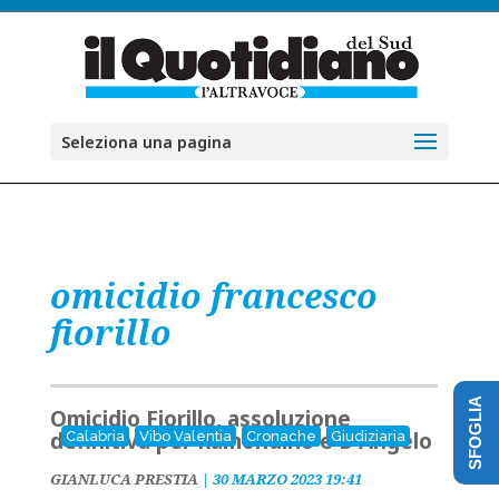
Seleziona una pagina
omicidio francesco
fiorillo
SFOGLIA
Omicidio Fiorillo, assoluzione
definitiva per Ramondino e D'Angelo
Calabria
Vibo Valentia
Cronache
Giudiziaria
GIANLUCA PRESTIA
|
30 MARZO 2023 19:41