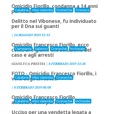
Omicidio Fiorillo, condanna a 14 anni
per il killer
Calabria
Vibo Valentia
Cronache
Cronaca
Delitto nel Vibonese, fu individuato
per il Dna sui guanti
|
14 MAGGIO 2019 12:13
Omicidio Francesco Fiorillo, ecco
come si è giunti alla soluzione del
Campania
Salerno
Cronache
Inchieste
caso e agli arresti
GIANLUCA PRESTIA
|
6 FEBBRAIO 2019 13:26
FOTO - Omicidio Francesco Fiorillo, i
volti degli arrestati
Calabria
Vibo Valentia
Cronache
|
6 FEBBRAIO 2019 08:08
Omicidio Francesco Fiorillo,
arrestate due persone
Calabria
Vibo Valentia
Cronache
Inchieste
Ucciso per una vendetta legata a