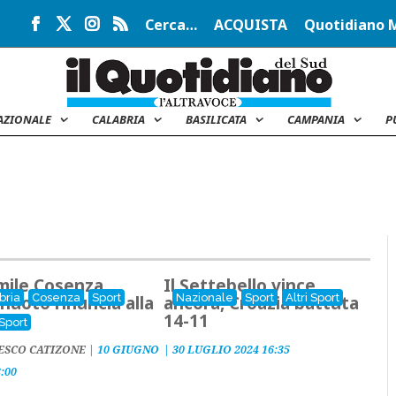
Cerca…
ACQUISTA
Quotidiano 
AZIONALE
CALABRIA
BASILICATA
CAMPANIA
P
mile Cosenza
Il Settebello vince
bria
Cosenza
Sport
Nazionale
Sport
Altri Sport
anuoto rinuncia alla
ancora, Croazia battuta
e A1
14-11
 Sport
ESCO CATIZONE
|
10 GIUGNO
|
30 LUGLIO 2024 16:35
8:00