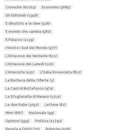
Cronache
(61015)
Economia
(3685)
Gli Editoriali
(1956)
Il dibattito e le idee
(526)
Il mondo che cambia
(580)
Il Palazzo
(1139)
I Nord e i Sud del Mondo
(577)
L'Altravoce dei Ventenni
(611)
L'Altravoce del Lunedì
(120)
L'Intervista
(431)
L'Italia Rovesciata
(812)
La Bacheca delle Offerte
(3)
La Card di Buttafuoco
(974)
La Sfogliatella di Marassi
(1214)
Le due Italie
(3052)
Lettere
(62)
Mimì
(667)
Nazionale
(99)
Opinioni
(559)
Politica
(11792)
Regole e Diritti
(70)
Rubriche
(926)