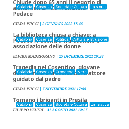
Chiude dopo 65 anni il negozio di
alimentari di "Zu Franchinu" a
Calabria
Cosenza
Società e Cultura
La storia
Pedace
GILDA PUCCI
|
2 GENNAIO 2022 17:46
La biblioteca chiusa a chiave: a
Pedace lo scontro tra Comune e
Calabria
Cosenza
Politica
Cultura e Istruzione
associazione delle donne
ELVIRA MADRIGRANO
|
29 DICEMBRE 2021 10:28
Tragedia nel Cosentino, giovane
donna muore travolta dal trattore
Calabria
Cosenza
Cronache
Nera
guidato dal padre
GILDA PUCCI
|
7 NOVEMBRE 2021 17:55
Tornano i briganti in Presila
Calabria
Cosenza
Società e Cultura
L'iniziativa
FILIPPO VELTRI
|
31 AGOSTO 2021 12:27