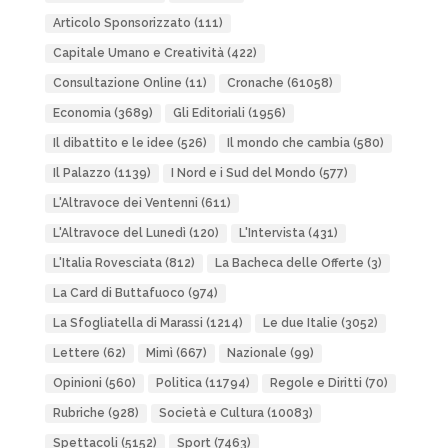
Articolo Sponsorizzato
(111)
Capitale Umano e Creatività
(422)
Consultazione Online
(11)
Cronache
(61058)
Economia
(3689)
Gli Editoriali
(1956)
Il dibattito e le idee
(526)
Il mondo che cambia
(580)
Il Palazzo
(1139)
I Nord e i Sud del Mondo
(577)
L'Altravoce dei Ventenni
(611)
L'Altravoce del Lunedì
(120)
L'Intervista
(431)
L'Italia Rovesciata
(812)
La Bacheca delle Offerte
(3)
La Card di Buttafuoco
(974)
La Sfogliatella di Marassi
(1214)
Le due Italie
(3052)
Lettere
(62)
Mimì
(667)
Nazionale
(99)
Opinioni
(560)
Politica
(11794)
Regole e Diritti
(70)
Rubriche
(928)
Società e Cultura
(10083)
Spettacoli
(5152)
Sport
(7463)