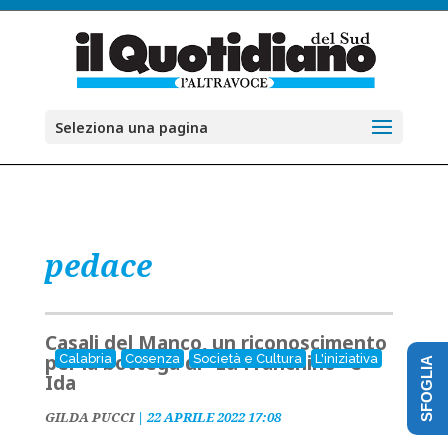
Seleziona una pagina
pedace
Casali del Manco, un riconoscimento
per la bottega di "zu Franchino" e
Calabria
Cosenza
Società e Cultura
L'iniziativa
SFOGLIA
Ida
GILDA PUCCI
|
22 APRILE 2022 17:08