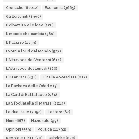
Cronache
(61012)
Economia
(3685)
Gli Editoriali
(1956)
Il dibattito e le idee
(526)
Il mondo che cambia
(580)
Il Palazzo
(1139)
I Nord e i Sud del Mondo
(577)
L'Altravoce dei Ventenni
(611)
L'Altravoce del Lunedì
(120)
L'Intervista
(431)
L'Italia Rovesciata
(812)
La Bacheca delle Offerte
(3)
La Card di Buttafuoco
(974)
La Sfogliatella di Marassi
(1214)
Le due Italie
(3052)
Lettere
(62)
Mimì
(667)
Nazionale
(99)
Opinioni
(559)
Politica
(11792)
Regole e Diritti
(70)
Rubriche
(926)