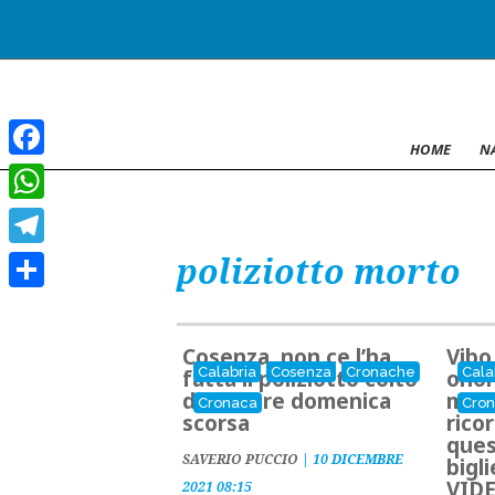
HOME
N
Facebook
WhatsApp
poliziotto morto
Telegram
Condividi
Cosenza, non ce l’ha
Vibo
Calabria
Cosenza
Cronache
Cala
fatta il poliziotto colto
onor
da malore domenica
mort
Cronaca
Cro
scorsa
rico
ques
SAVERIO PUCCIO
|
10 DICEMBRE
bigl
VID
2021 08:15