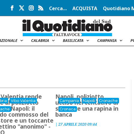
Cerca…
ACQUISTA
Quotidiano 
AZIONALE
CALABRIA
BASILICATA
CAMPANIA
P
 Valentia rende
Napoli, poliziotto
bria
Vibo Valentia
Campania
Napoli
Cronache
e al poliziotto
ucciso nel tentativo di
o a Napoli: il
sventare una rapina in
nache
Cronaca
rdo commosso del
banca
tore e un toccante
|
27 APRILE 2020 09:44
iettino "anonimo" -
EO