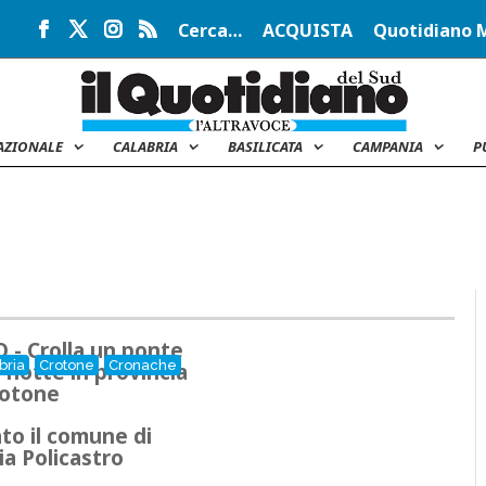
Cerca…
ACQUISTA
Quotidiano 
AZIONALE
CALABRIA
BASILICATA
CAMPANIA
P
 - Crolla un ponte
bria
Crotone
Cronache
a notte in provincia
rotone
ato il comune di
lia Policastro