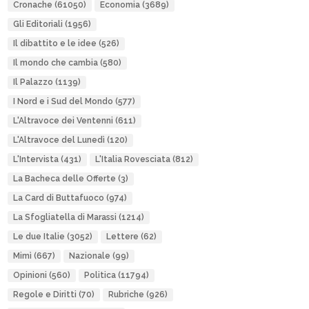
Cronache
(61050)
Economia
(3689)
Gli Editoriali
(1956)
Il dibattito e le idee
(526)
Il mondo che cambia
(580)
Il Palazzo
(1139)
I Nord e i Sud del Mondo
(577)
L'Altravoce dei Ventenni
(611)
L'Altravoce del Lunedì
(120)
L'Intervista
(431)
L'Italia Rovesciata
(812)
La Bacheca delle Offerte
(3)
La Card di Buttafuoco
(974)
La Sfogliatella di Marassi
(1214)
Le due Italie
(3052)
Lettere
(62)
Mimì
(667)
Nazionale
(99)
Opinioni
(560)
Politica
(11794)
Regole e Diritti
(70)
Rubriche
(926)