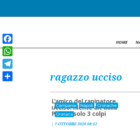
HOME
N
Facebook
WhatsApp
Telegram
ragazzo ucciso
Condividi
L’amico del rapinatore
Campania
Napoli
Cronache
ucciso: niente alt dalla
Polizia, solo 3 colpi
Cronaca
|
7 OTTOBRE 2020 08:12