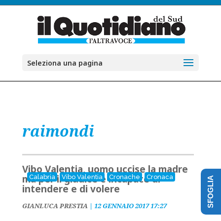
Seleziona una pagina
raimondi
Vibo Valentia, uomo uccise la madre
ma per il giudice è incapace di
Calabria
Vibo Valentia
Cronache
Cronaca
SFOGLIA
intendere e di volere
GIANLUCA PRESTIA
|
12 GENNAIO 2017 17:27