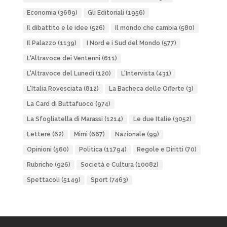
Economia
(3689)
Gli Editoriali
(1956)
Il dibattito e le idee
(526)
Il mondo che cambia
(580)
Il Palazzo
(1139)
I Nord e i Sud del Mondo
(577)
L'Altravoce dei Ventenni
(611)
L'Altravoce del Lunedì
(120)
L'Intervista
(431)
L'Italia Rovesciata
(812)
La Bacheca delle Offerte
(3)
La Card di Buttafuoco
(974)
La Sfogliatella di Marassi
(1214)
Le due Italie
(3052)
Lettere
(62)
Mimì
(667)
Nazionale
(99)
Opinioni
(560)
Politica
(11794)
Regole e Diritti
(70)
Rubriche
(926)
Società e Cultura
(10082)
Spettacoli
(5149)
Sport
(7463)