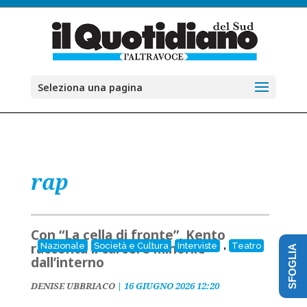
Seleziona una pagina
rap
Con “La cella di fronte”, Kento
,
racconta il carcere minorile
Nazionale
Società e Cultura
Interviste
Teatro
SFOGLIA
dall’interno
DENISE UBBRIACO
|
16 GIUGNO 2026 12:20