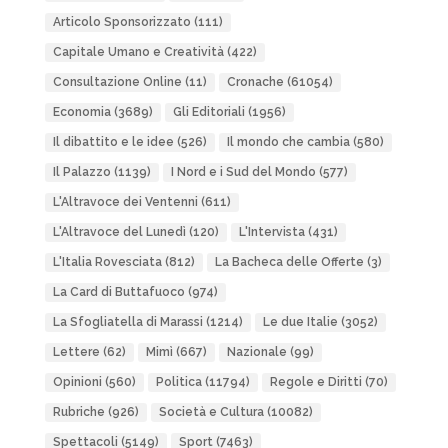
Articolo Sponsorizzato
(111)
Capitale Umano e Creatività
(422)
Consultazione Online
(11)
Cronache
(61054)
Economia
(3689)
Gli Editoriali
(1956)
Il dibattito e le idee
(526)
Il mondo che cambia
(580)
Il Palazzo
(1139)
I Nord e i Sud del Mondo
(577)
L'Altravoce dei Ventenni
(611)
L'Altravoce del Lunedì
(120)
L'Intervista
(431)
L'Italia Rovesciata
(812)
La Bacheca delle Offerte
(3)
La Card di Buttafuoco
(974)
La Sfogliatella di Marassi
(1214)
Le due Italie
(3052)
Lettere
(62)
Mimì
(667)
Nazionale
(99)
Opinioni
(560)
Politica
(11794)
Regole e Diritti
(70)
Rubriche
(926)
Società e Cultura
(10082)
Spettacoli
(5149)
Sport
(7463)