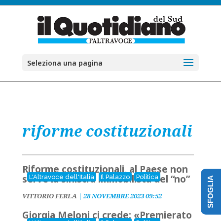
Seleziona una pagina
riforme costituzionali
Riforme costituzionali, al Paese non
serve la sinistra immobilista del “no”
L'Altravoce dell'Italia
Il Palazzo
Politica
SFOGLIA
VITTORIO FERLA
|
28 NOVEMBRE 2023 09:52
Giorgia Meloni ci crede: «Premierato