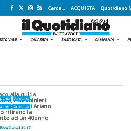
Cerca…
ACQUISTA
Quotidiano 
AZIONALE
CALABRIA
BASILICATA
CAMPANIA
P
aco alla guida
pania
Avellino
auto, i carabinieri
a stazione di Ariano
nache
Cronaca
o ritirano la
nte ad un 40enne
BRAIO 2021 16:16