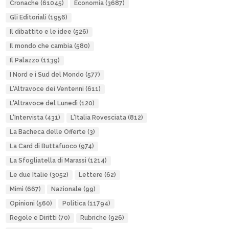
Cronache
(61045)
Economia
(3687)
Gli Editoriali
(1956)
Il dibattito e le idee
(526)
Il mondo che cambia
(580)
Il Palazzo
(1139)
I Nord e i Sud del Mondo
(577)
L'Altravoce dei Ventenni
(611)
L'Altravoce del Lunedì
(120)
L'Intervista
(431)
L'Italia Rovesciata
(812)
La Bacheca delle Offerte
(3)
La Card di Buttafuoco
(974)
La Sfogliatella di Marassi
(1214)
Le due Italie
(3052)
Lettere
(62)
Mimì
(667)
Nazionale
(99)
Opinioni
(560)
Politica
(11794)
Regole e Diritti
(70)
Rubriche
(926)